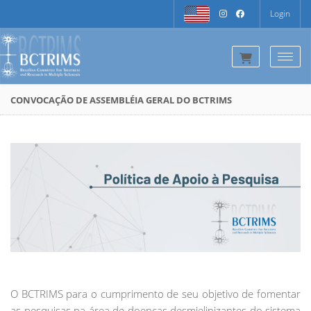
Login
Togg
CONVOCAÇÃO DE ASSEMBLÉIA GERAL DO BCTRIMS
O BCTRIMS para o cumprimento de seu objetivo de fomentar
as pesquisas na área de doenças desmielinizantes do sistema