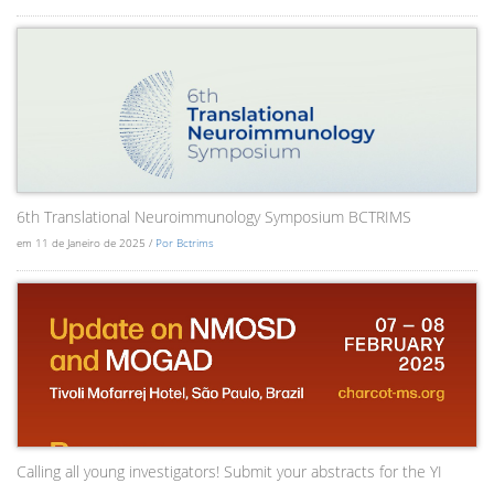
6th Translational Neuroimmunology Symposium BCTRIMS
em 11 de Janeiro de 2025 /
Por Bctrims
Calling all young investigators! Submit your abstracts for the YI