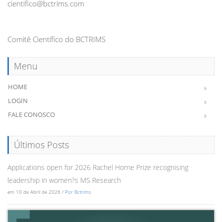
cientifico@bctrims.com
Comitê Científico do BCTRIMS
Menu
HOME
LOGIN
FALE CONOSCO
Últimos Posts
Applications open for 2026 Rachel Horne Prize recognising
leadership in women?s MS Research
em 10 de Abril de 2026 /
Por Bctrims