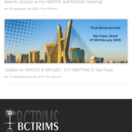
Awards session at the NMOSD and MOGAD meeting!
em 08 de Janeiro de 2025 /
Por Bctrims
Update on NMOSD & MOGAD - ECF MEETING in Sao Paulo
em 16 de Dezembro de 2024 /
Por Bctrims