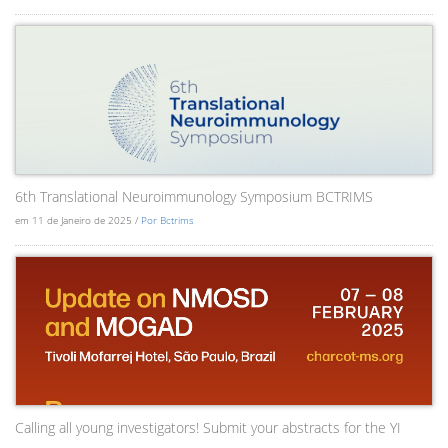
6th Translational Neuroimmunology Symposium BCTRIMS
em 11 de Janeiro de 2025 /
Por Bctrims
Calling all young investigators! Submit your abstracts for the YI