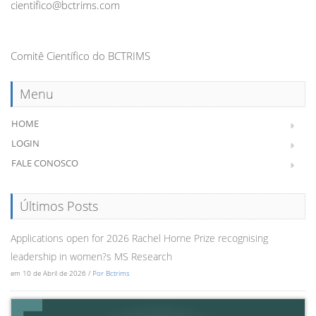
cientifico@bctrims.com
Comitê Científico do BCTRIMS
Menu
HOME
LOGIN
FALE CONOSCO
Últimos Posts
Applications open for 2026 Rachel Horne Prize recognising
leadership in women?s MS Research
em 10 de Abril de 2026 /
Por Bctrims