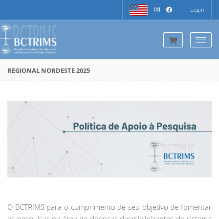
Login
Togg
REGIONAL NORDESTE 2025
O BCTRIMS para o cumprimento de seu objetivo de fomentar
as pesquisas na área de doenças desmielinizantes do sistema