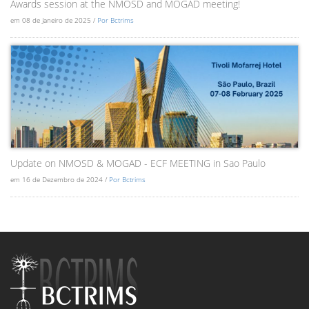
Awards session at the NMOSD and MOGAD meeting!
em 08 de Janeiro de 2025 /
Por Bctrims
Update on NMOSD & MOGAD - ECF MEETING in Sao Paulo
em 16 de Dezembro de 2024 /
Por Bctrims