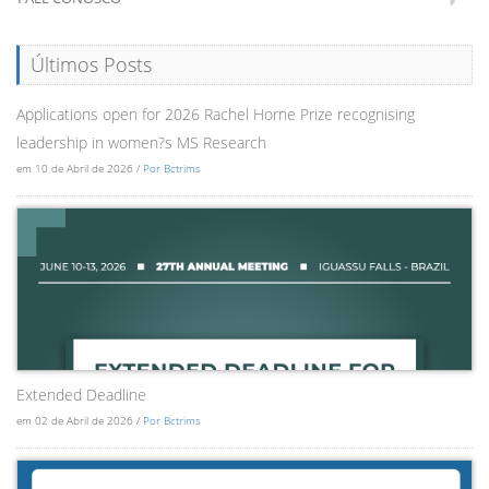
Últimos Posts
Applications open for 2026 Rachel Horne Prize recognising
leadership in women?s MS Research
em 10 de Abril de 2026 /
Por Bctrims
Extended Deadline
em 02 de Abril de 2026 /
Por Bctrims