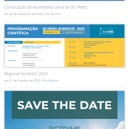
Convocação de Assembléia Geral do BCTRIMS
em 30 de Novembro de 2025 /
Por Bctrims
Regional Nordeste 2025
em 01 de Outubro de 2025 /
Por Bctrims