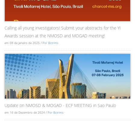
Calling all young investigators! Submit your abstracts for the YI
Awards session at the NMOSD and MOGAD meeting!
em 08 de Janeiro de 2025 /
Por Bctrims
Update on NMOSD & MOGAD - ECF MEETING in Sao Paulo
em 16 de Dezembro de 2024 /
Por Bctrims