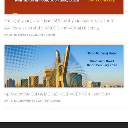
Calling all young investigators! Submit your abstracts for the YI
Awards session at the NMOSD and MOGAD meeting!
em 08 de Janeiro de 2025 /
Por Bctrims
Update on NMOSD & MOGAD - ECF MEETING in Sao Paulo
em 16 de Dezembro de 2024 /
Por Bctrims