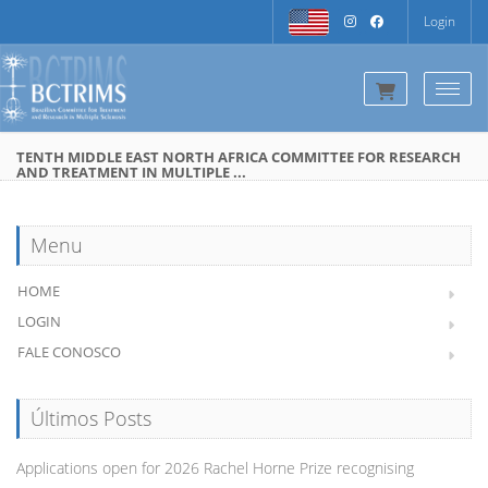
Login
Togg
TENTH MIDDLE EAST NORTH AFRICA COMMITTEE FOR RESEARCH
AND TREATMENT IN MULTIPLE ...
Menu
HOME
LOGIN
FALE CONOSCO
Últimos Posts
Applications open for 2026 Rachel Horne Prize recognising