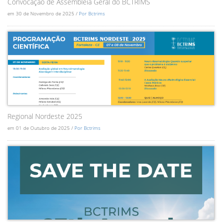
Convocação de Assembléia Geral do BCTRIMS
em 30 de Novembro de 2025 /
Por Bctrims
Regional Nordeste 2025
em 01 de Outubro de 2025 /
Por Bctrims