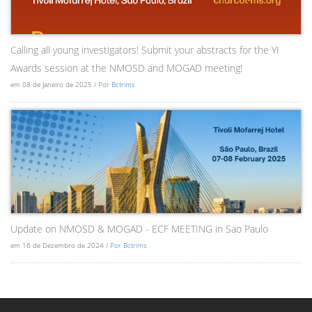
Calling all young investigators! Submit your abstracts for the YI
Awards session at the NMOSD and MOGAD meeting!
em 08 de Janeiro de 2025 /
Por Bctrims
Update on NMOSD & MOGAD - ECF MEETING in Sao Paulo
em 16 de Dezembro de 2024 /
Por Bctrims