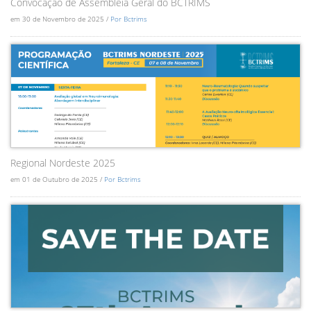
Convocação de Assembléia Geral do BCTRIMS
em 30 de Novembro de 2025 /
Por Bctrims
Regional Nordeste 2025
em 01 de Outubro de 2025 /
Por Bctrims