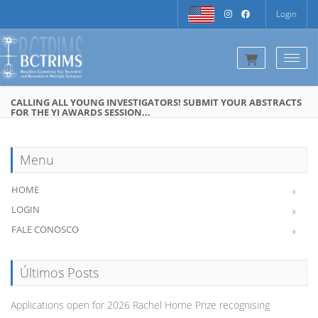
Login
Togg
CALLING ALL YOUNG INVESTIGATORS! SUBMIT YOUR ABSTRACTS
FOR THE YI AWARDS SESSION...
Menu
HOME
LOGIN
FALE CONOSCO
Últimos Posts
Applications open for 2026 Rachel Horne Prize recognising