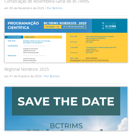
Convocação de Assembléia Geral do BCTRIMS
em 30 de Novembro de 2025 /
Por Bctrims
Regional Nordeste 2025
em 01 de Outubro de 2025 /
Por Bctrims