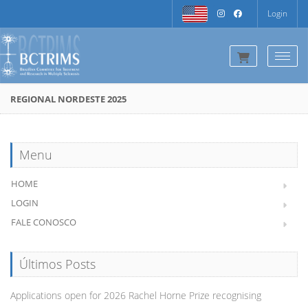
Login
Togg
REGIONAL NORDESTE 2025
Menu
HOME
LOGIN
FALE CONOSCO
Últimos Posts
Applications open for 2026 Rachel Horne Prize recognising