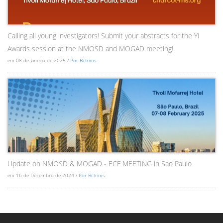
Calling all young investigators! Submit your abstracts for the YI
Awards session at the NMOSD and MOGAD meeting!
em 08 de Janeiro de 2025 /
Por Bctrims
Update on NMOSD & MOGAD - ECF MEETING in Sao Paulo
em 16 de Dezembro de 2024 /
Por Bctrims