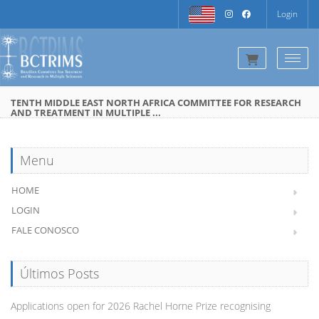
Login
Togg
TENTH MIDDLE EAST NORTH AFRICA COMMITTEE FOR RESEARCH
AND TREATMENT IN MULTIPLE ...
Menu
HOME
LOGIN
FALE CONOSCO
Últimos Posts
Applications open for 2026 Rachel Horne Prize recognising