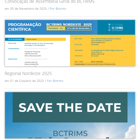
Convocação de Assembléia Geral do BCTRIMS
em 30 de Novembro de 2025 /
Por Bctrims
Regional Nordeste 2025
em 01 de Outubro de 2025 /
Por Bctrims