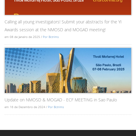
Calling all young investigators! Submit your abstracts for the YI
Awards session at the NMOSD and MOGAD meeting!
em 08 de Janeiro de 2025 /
Por Bctrims
Update on NMOSD & MOGAD - ECF MEETING in Sao Paulo
em 16 de Dezembro de 2024 /
Por Bctrims