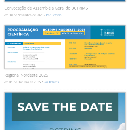
Convocação de Assembléia Geral do BCTRIMS
em 30 de Novembro de 2025 /
Por Bctrims
Regional Nordeste 2025
em 01 de Outubro de 2025 /
Por Bctrims