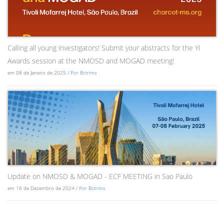
Calling all young investigators! Submit your abstracts for the YI
Awards session at the NMOSD and MOGAD meeting!
em 08 de Janeiro de 2025 /
Por Bctrims
Update on NMOSD & MOGAD - ECF MEETING in Sao Paulo
em 16 de Dezembro de 2024 /
Por Bctrims