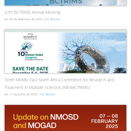
27th BCTRIMS Annual Meeting
em 30 de Setembro de 2025 /
Por Bctrims
Tenth Middle East North Africa Committee for Research and
Treatment in Multiple Sclerosis (MENACTRIMS)
em 17 de Junho de 2025 /
Por Bctrims