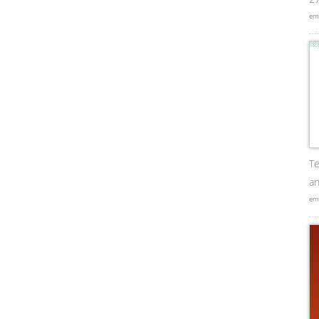
em
Te
an
em