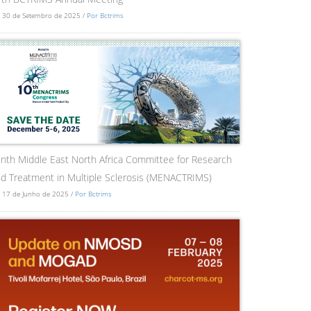
 30 de Setembro de 2025 /
Por Bctrims
nth Middle East North Africa Committee for Research
d Treatment in Multiple Sclerosis (MENACTRIMS)
 17 de Junho de 2025 /
Por Bctrims