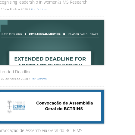
cognising leadership in women?s MS Research
 10 de Abril de 2026 /
Por Bctrims
tended Deadline
 02 de Abril de 2026 /
Por Bctrims
onvocação de Assembléia Geral do BCTRIMS