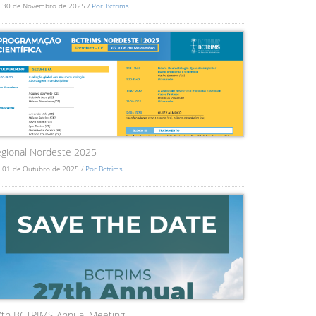
 30 de Novembro de 2025 /
Por Bctrims
gional Nordeste 2025
 01 de Outubro de 2025 /
Por Bctrims
7th BCTRIMS Annual Meeting