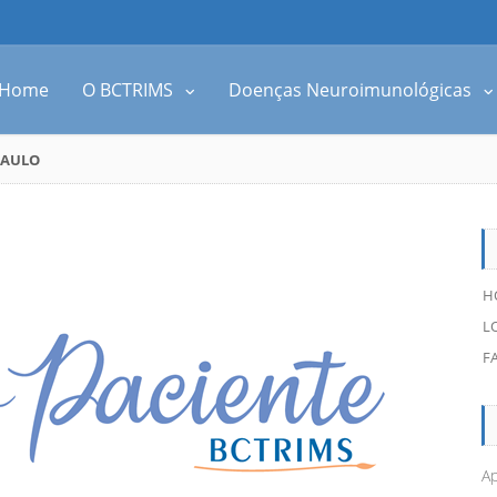
Home
O BCTRIMS
Doenças Neuroimunológicas
PAULO
H
L
F
Ap