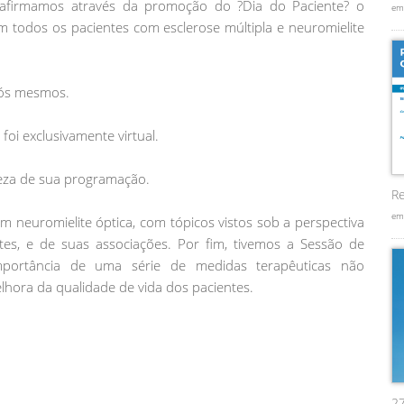
eafirmamos através da promoção do ?Dia do Paciente? o
em
 todos os pacientes com esclerose múltipla e neuromielite
nós mesmos.
oi exclusivamente virtual.
queza de sua programação.
Re
em
m neuromielite óptica, com tópicos vistos sob a perspectiva
tes, e de suas associações. Por fim, tivemos a Sessão de
importância de uma série de medidas terapêuticas não
hora da qualidade de vida dos pacientes.
2