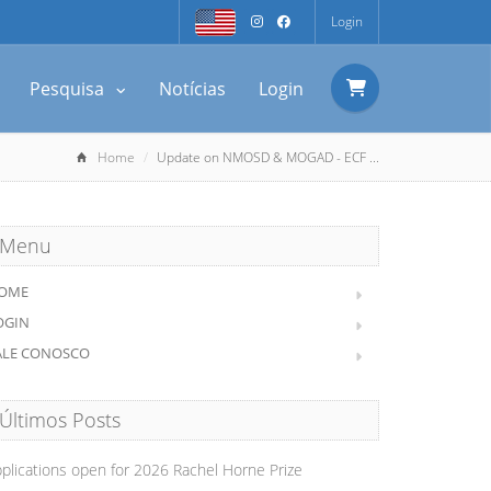
Login
Pesquisa
Notícias
Login
Home
Update on NMOSD & MOGAD - ECF ...
Menu
OME
OGIN
ALE CONOSCO
Últimos Posts
plications open for 2026 Rachel Horne Prize