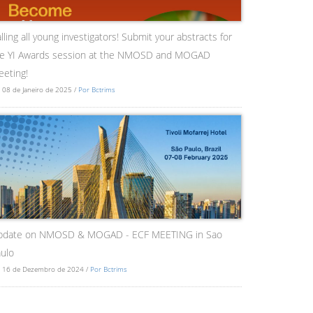
lling all young investigators! Submit your abstracts for
he YI Awards session at the NMOSD and MOGAD
eting!
 08 de Janeiro de 2025 /
Por Bctrims
pdate on NMOSD & MOGAD - ECF MEETING in Sao
ulo
 16 de Dezembro de 2024 /
Por Bctrims