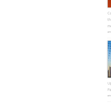
Ca
t
me
em
U
Pa
em