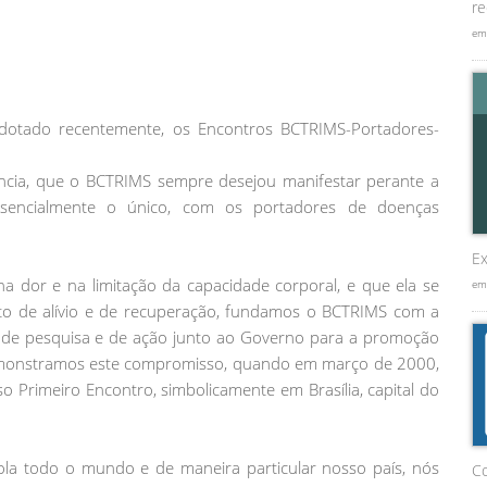
re
em
dotado recentemente, os Encontros BCTRIMS-Portadores-
ncia, que o BCTRIMS sempre desejou manifestar perante a
ssencialmente o único, com os portadores de doenças
Ex
a dor e na limitação da capacidade corporal, e que ela se
em
to de alívio e de recuperação, fundamos o BCTRIMS com a
, de pesquisa e de ação junto ao Governo para a promoção
emonstramos este compromisso, quando em março de 2000,
 Primeiro Encontro, simbolicamente em Brasília, capital do
la todo o mundo e de maneira particular nosso país, nós
C