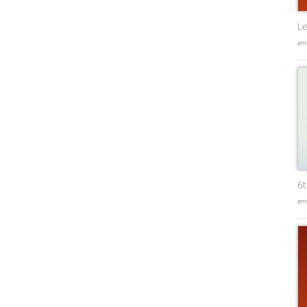
Le
em
6
em