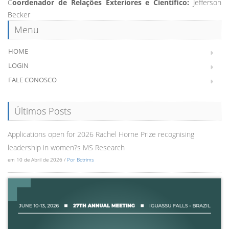
C
oordenador de Relações Exteriores e Científico:
Jefferson
Becker
Menu
HOME
LOGIN
FALE CONOSCO
Últimos Posts
Applications open for 2026 Rachel Horne Prize recognising
leadership in women?s MS Research
em 10 de Abril de 2026 /
Por Bctrims