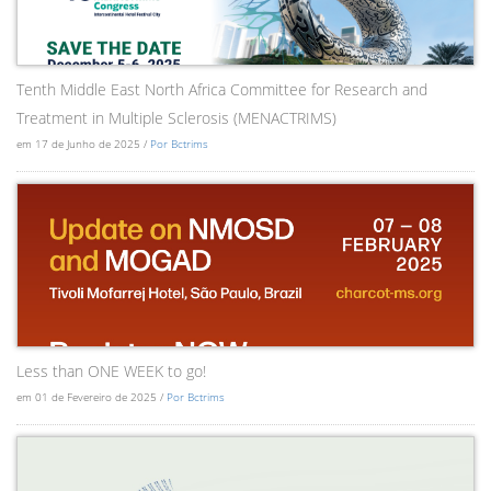
Tenth Middle East North Africa Committee for Research and
Treatment in Multiple Sclerosis (MENACTRIMS)
em 17 de Junho de 2025 /
Por Bctrims
Less than ONE WEEK to go!
em 01 de Fevereiro de 2025 /
Por Bctrims