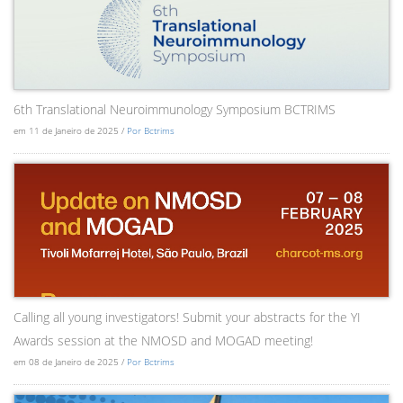
6th Translational Neuroimmunology Symposium BCTRIMS
em 11 de Janeiro de 2025 /
Por Bctrims
Calling all young investigators! Submit your abstracts for the YI
Awards session at the NMOSD and MOGAD meeting!
em 08 de Janeiro de 2025 /
Por Bctrims