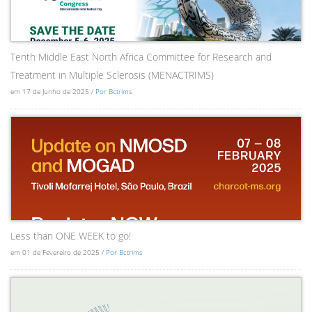
Tenth Middle East North Africa Committee for Research and
Treatment in Multiple Sclerosis (MENACTRIMS)
em 17 de Junho de 2025 /
Por Bctrims
Less than ONE WEEK to go!
em 01 de Fevereiro de 2025 /
Por Bctrims