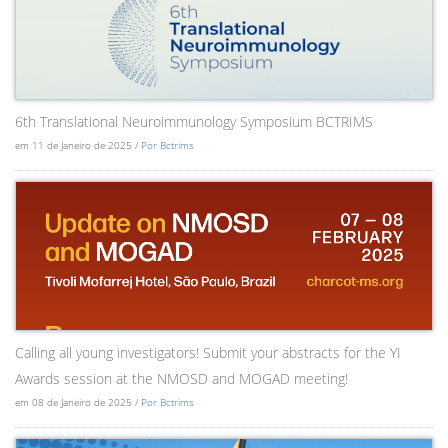
6th Translational Neuroimmunology Symposium BCTRIMS
em 11 de Janeiro de 2025 /
Por Bctrims
Calling all young investigators! Submit your abstracts for the YI
Awards session at the NMOSD and MOGAD meeting!
em 08 de Janeiro de 2025 /
Por Bctrims