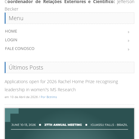
C
oordenador de Relações Exteriores e Científico:
Jefferson
Becker
Menu
HOME
LOGIN
FALE CONOSCO
Últimos Posts
Applications open for 2026 Rachel Horne Prize recognising
leadership in women?s MS Research
em 10 de Abril de 2026 /
Por Bctrims