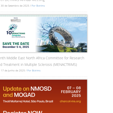
 30 de Setembro de 2025 /
Por Bctrims
nth Middle East North Africa Committee for Research
d Treatment in Multiple Sclerosis (MENACTRIMS)
 17 de Junho de 2025 /
Por Bctrims