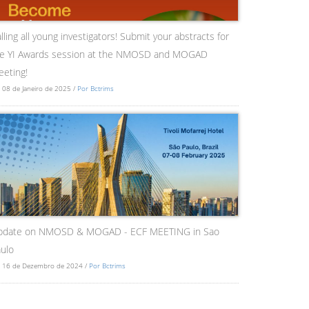
lling all young investigators! Submit your abstracts for
he YI Awards session at the NMOSD and MOGAD
eting!
 08 de Janeiro de 2025 /
Por Bctrims
pdate on NMOSD & MOGAD - ECF MEETING in Sao
ulo
 16 de Dezembro de 2024 /
Por Bctrims