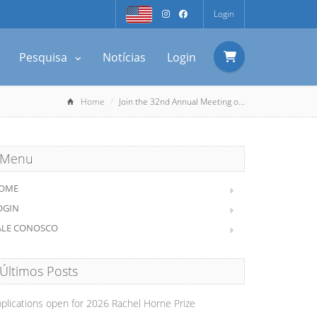
Login
Pesquisa
Notícias
Login
Home
Join the 32nd Annual Meeting o...
Menu
OME
OGIN
ALE CONOSCO
Últimos Posts
plications open for 2026 Rachel Horne Prize