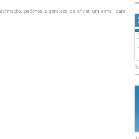
em
formação, pedimos a gentileza de enviar um e-mail para
Re
em
2