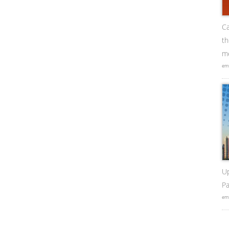
Ca
t
me
em
U
Pa
em