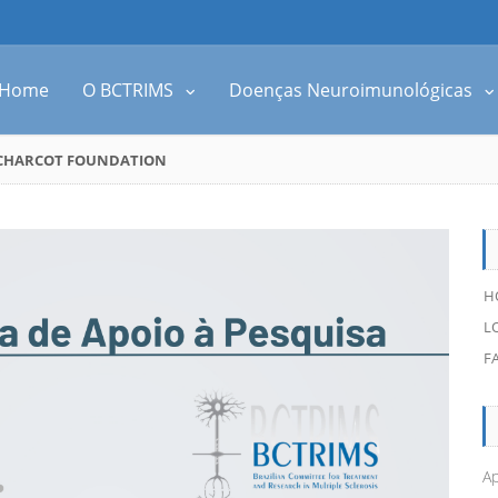
Home
O BCTRIMS
Doenças Neuroimunológicas
N CHARCOT FOUNDATION
H
L
F
Ap