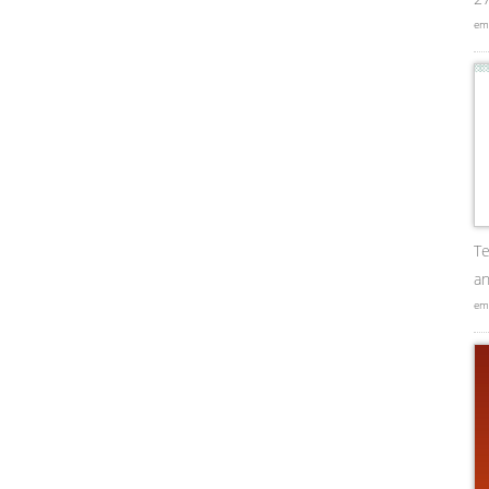
em
Te
an
em