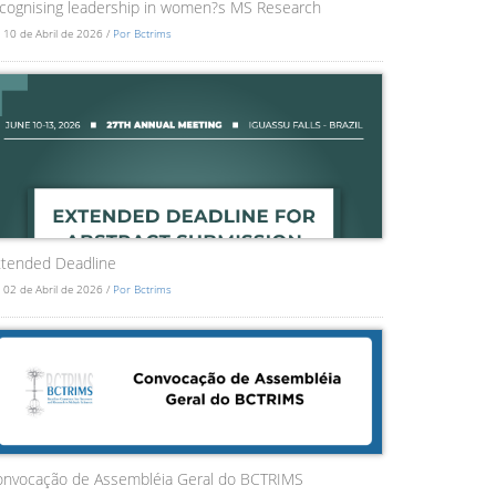
cognising leadership in women?s MS Research
 10 de Abril de 2026 /
Por Bctrims
tended Deadline
 02 de Abril de 2026 /
Por Bctrims
onvocação de Assembléia Geral do BCTRIMS