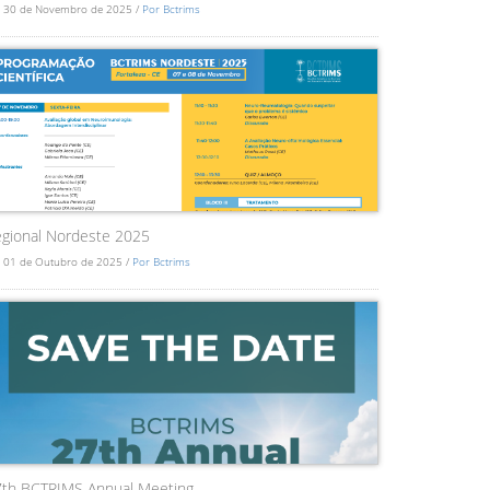
 30 de Novembro de 2025 /
Por Bctrims
gional Nordeste 2025
 01 de Outubro de 2025 /
Por Bctrims
7th BCTRIMS Annual Meeting