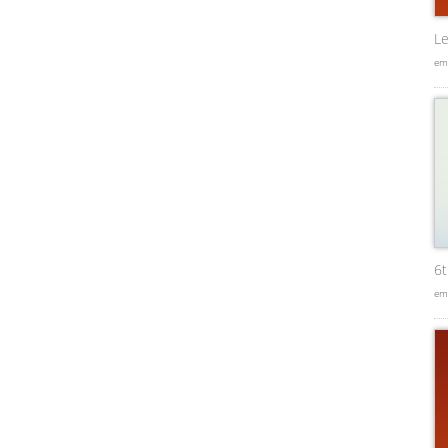
Le
em
6
em