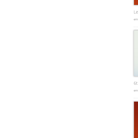
Le
em
6
em