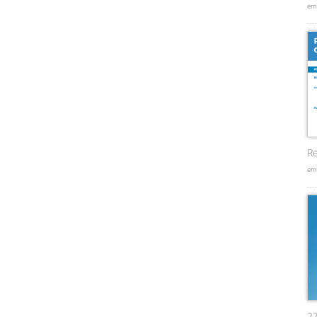
em
Re
em
2