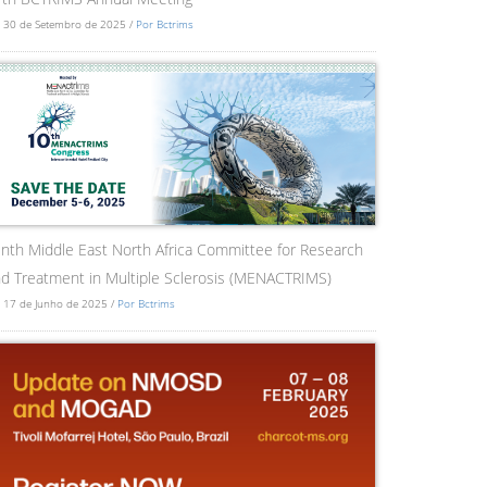
 30 de Setembro de 2025 /
Por Bctrims
nth Middle East North Africa Committee for Research
d Treatment in Multiple Sclerosis (MENACTRIMS)
 17 de Junho de 2025 /
Por Bctrims