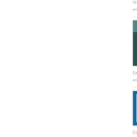
re
em
Ex
em
C