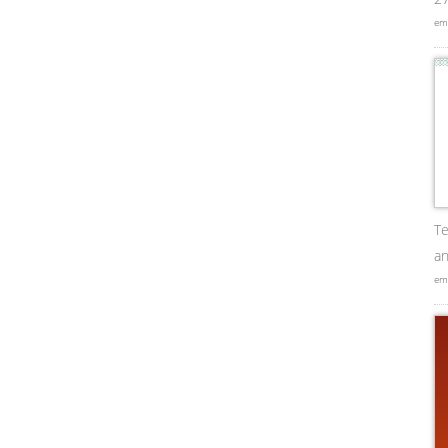
em
Te
an
em