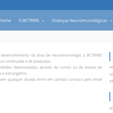
Home
O BCTRIMS
Doenças Neuroimunológicas
 desenvolvimento da área de neuroimunologia, o BCTRIMS
ica continuada e de pesquisas.
vidades desenvolvidas, através de cursos ou de bolsas de
H
s e estrangeiros.
L
enham qualquer duvida entre em contato conosco pelo email
F
Ap