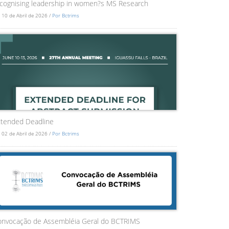
cognising leadership in women?s MS Research
 10 de Abril de 2026 /
Por Bctrims
tended Deadline
 02 de Abril de 2026 /
Por Bctrims
onvocação de Assembléia Geral do BCTRIMS