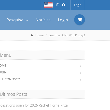
Login
Pesquisa
Notícias
Login
Home
Less than ONE WEEK to go!
Menu
OME
OGIN
ALE CONOSCO
Últimos Posts
plications open for 2026 Rachel Horne Prize