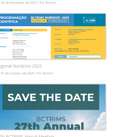
 30 de Novembro de 2025 /
Por Bctrims
gional Nordeste 2025
 01 de Outubro de 2025 /
Por Bctrims
7th BCTRIMS Annual Meeting