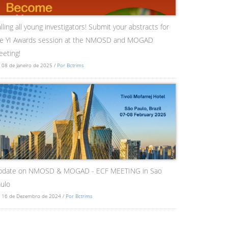
lling all young investigators! Submit your abstracts for
he YI Awards session at the NMOSD and MOGAD
eting!
 08 de Janeiro de 2025 /
Por Bctrims
pdate on NMOSD & MOGAD - ECF MEETING in Sao
ulo
 16 de Dezembro de 2024 /
Por Bctrims