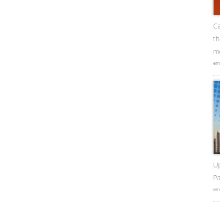
Ca
t
me
em
U
Pa
em