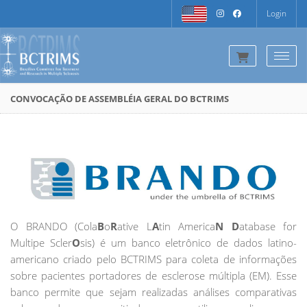
Login
Togg
CONVOCAÇÃO DE ASSEMBLÉIA GERAL DO BCTRIMS
O BRANDO (Cola
B
o
R
ative L
A
tin America
N
D
atabase for
Multipe Scler
O
sis) é um banco eletrônico de dados latino-
americano criado pelo BCTRIMS para coleta de informações
sobre pacientes portadores de esclerose múltipla (EM). Esse
banco permite que sejam realizadas análises comparativas