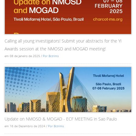
Calling all young investigators! Submit your abstracts for the YI
Awards session at the NMOSD and MOGAD meeting!
em 08 de Janeiro de 2025 /
Por Bctrims
Update on NMOSD & MOGAD - ECF MEETING in Sao Paulo
em 16 de Dezembro de 2024 /
Por Bctrims