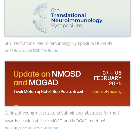
6th Translational Neuroimmunology Symposium BCTRIMS
em 11 de Janeiro de 2025 /
Por Bctrims
Calling all young investigators! Submit your abstracts for the YI
Awards session at the NMOSD and MOGAD meeting!
em 08 de Janeiro de 2025 /
Por Bctrims