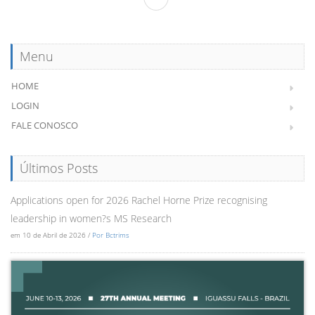
Menu
HOME
LOGIN
FALE CONOSCO
Últimos Posts
Applications open for 2026 Rachel Horne Prize recognising
leadership in women?s MS Research
em 10 de Abril de 2026 /
Por Bctrims