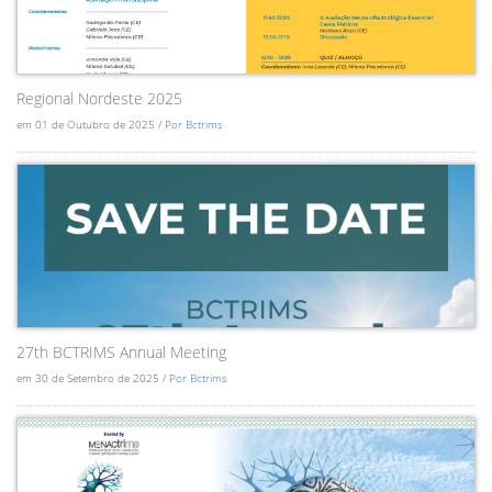
Regional Nordeste 2025
em 01 de Outubro de 2025 /
Por Bctrims
27th BCTRIMS Annual Meeting
em 30 de Setembro de 2025 /
Por Bctrims