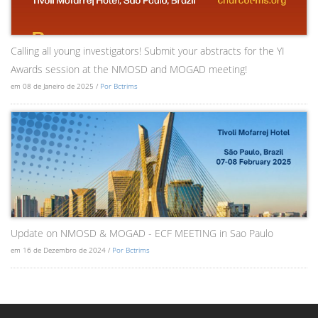
Calling all young investigators! Submit your abstracts for the YI
Awards session at the NMOSD and MOGAD meeting!
em 08 de Janeiro de 2025 /
Por Bctrims
Update on NMOSD & MOGAD - ECF MEETING in Sao Paulo
em 16 de Dezembro de 2024 /
Por Bctrims