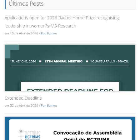
Últimos Posts
Applications open for 2026 Rachel Horne Prize recognising
leadership in women?s MS Research
em 10 de Abril de 2026 /
Por Bctrims
Extended Deadline
em 02 de Abril de 2026 /
Por Bctrims