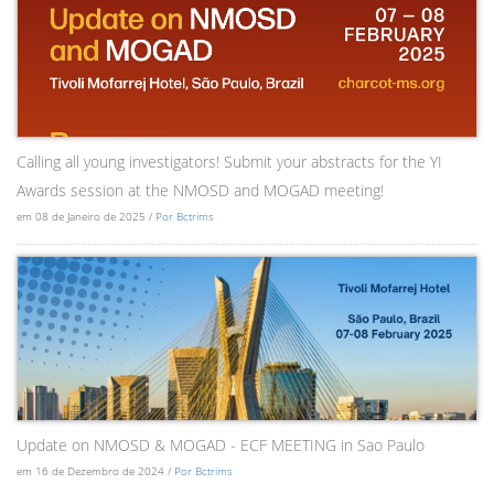
Calling all young investigators! Submit your abstracts for the YI
Awards session at the NMOSD and MOGAD meeting!
em 08 de Janeiro de 2025 /
Por Bctrims
Update on NMOSD & MOGAD - ECF MEETING in Sao Paulo
em 16 de Dezembro de 2024 /
Por Bctrims