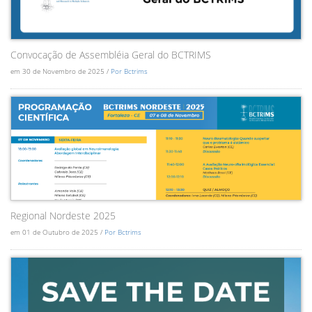
Convocação de Assembléia Geral do BCTRIMS
em 30 de Novembro de 2025 /
Por Bctrims
Regional Nordeste 2025
em 01 de Outubro de 2025 /
Por Bctrims