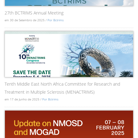
27th BCTRIMS Annual Meeting
em 30 de Setembro de 2025 /
Por Bctrims
Tenth Middle East North Africa Committee for Research and
Treatment in Multiple Sclerosis (MENACTRIMS)
em 17 de Junho de 2025 /
Por Bctrims