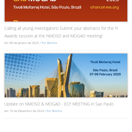
Calling all young investigators! Submit your abstracts for the YI
Awards session at the NMOSD and MOGAD meeting!
em 08 de Janeiro de 2025 /
Por Bctrims
Update on NMOSD & MOGAD - ECF MEETING in Sao Paulo
em 16 de Dezembro de 2024 /
Por Bctrims