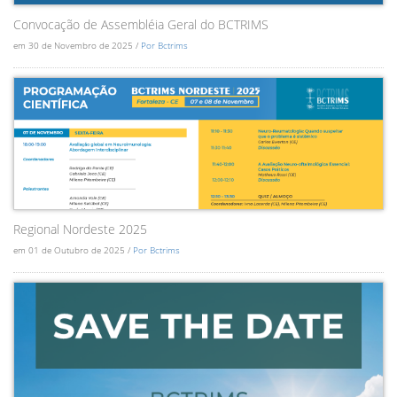
Convocação de Assembléia Geral do BCTRIMS
em 30 de Novembro de 2025 /
Por Bctrims
Regional Nordeste 2025
em 01 de Outubro de 2025 /
Por Bctrims