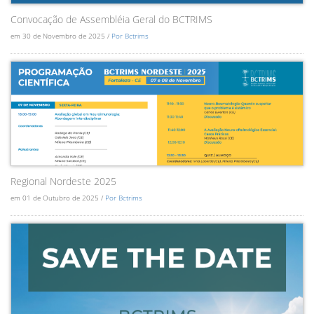
Convocação de Assembléia Geral do BCTRIMS
em 30 de Novembro de 2025 /
Por Bctrims
Regional Nordeste 2025
em 01 de Outubro de 2025 /
Por Bctrims