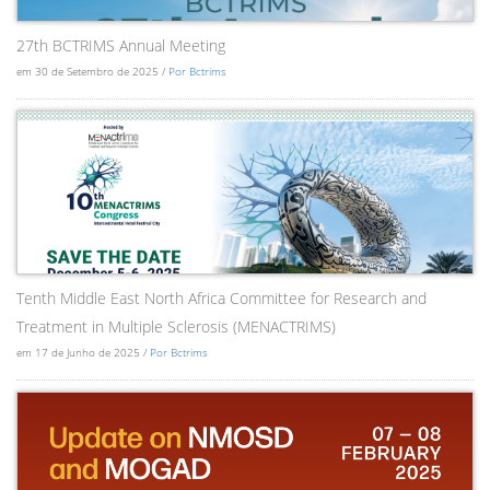
27th BCTRIMS Annual Meeting
em 30 de Setembro de 2025 /
Por Bctrims
Tenth Middle East North Africa Committee for Research and
Treatment in Multiple Sclerosis (MENACTRIMS)
em 17 de Junho de 2025 /
Por Bctrims