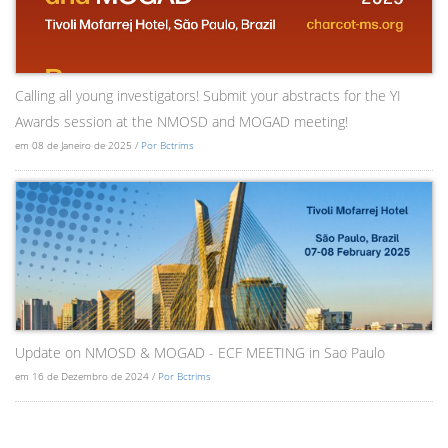
Calling all young investigators! Submit your abstracts for the YI
Awards session at the NMOSD and MOGAD meeting!
em 08 de Janeiro de 2025 /
Por Bctrims
Update on NMOSD & MOGAD - ECF MEETING in Sao Paulo
em 16 de Dezembro de 2024 /
Por Bctrims