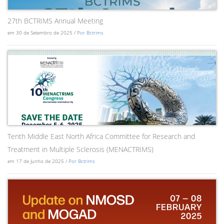
27th BCTRIMS Annual Meeting
em 30 de Setembro de 2025 /
Por Bctrims
Tenth Middle East North Africa Committee for Research and
Treatment in Multiple Sclerosis (MENACTRIMS)
em 17 de Junho de 2025 /
Por Bctrims