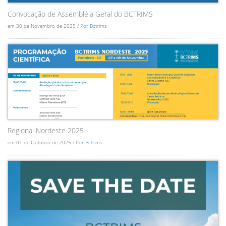
Convocação de Assembléia Geral do BCTRIMS
em 30 de Novembro de 2025 /
Por Bctrims
Regional Nordeste 2025
em 01 de Outubro de 2025 /
Por Bctrims