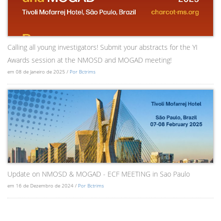
Calling all young investigators! Submit your abstracts for the YI
Awards session at the NMOSD and MOGAD meeting!
em 08 de Janeiro de 2025 /
Por Bctrims
Update on NMOSD & MOGAD - ECF MEETING in Sao Paulo
em 16 de Dezembro de 2024 /
Por Bctrims