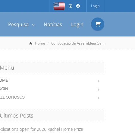
Login
Pesquisa
Notícias
Login
Home
Convocação de Assembléia Ge...
Menu
OME
OGIN
ALE CONOSCO
Últimos Posts
plications open for 2026 Rachel Horne Prize