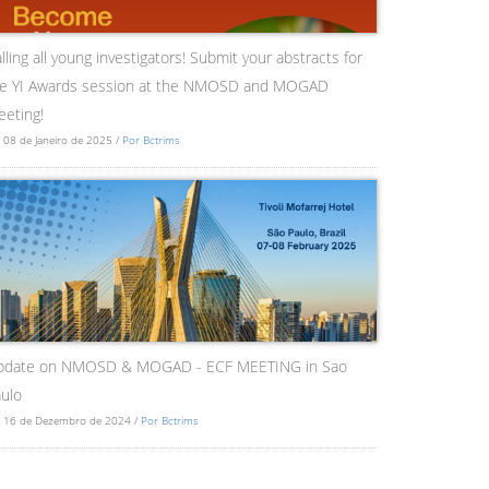
lling all young investigators! Submit your abstracts for
he YI Awards session at the NMOSD and MOGAD
eting!
 08 de Janeiro de 2025 /
Por Bctrims
pdate on NMOSD & MOGAD - ECF MEETING in Sao
ulo
 16 de Dezembro de 2024 /
Por Bctrims