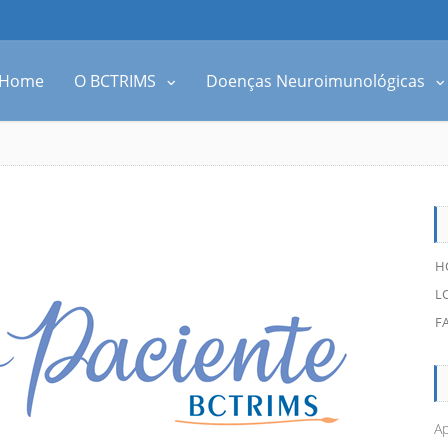
Home
O BCTRIMS
Doenças Neuroimunológicas
H
L
F
Ap