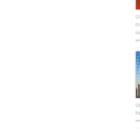
Ca
t
me
em
U
Pa
em