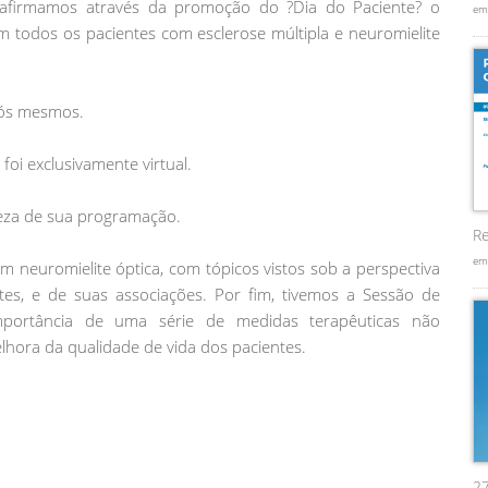
eafirmamos através da promoção do ?Dia do Paciente? o
em
 todos os pacientes com esclerose múltipla e neuromielite
nós mesmos.
oi exclusivamente virtual.
queza de sua programação.
Re
em
m neuromielite óptica, com tópicos vistos sob a perspectiva
tes, e de suas associações. Por fim, tivemos a Sessão de
importância de uma série de medidas terapêuticas não
hora da qualidade de vida dos pacientes.
2