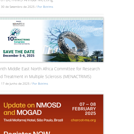
 30 de Setembro de 2025 /
Por Bctrims
nth Middle East North Africa Committee for Research
d Treatment in Multiple Sclerosis (MENACTRIMS)
 17 de Junho de 2025 /
Por Bctrims