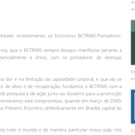
re
em
dotado recentemente, os Encontros BCTRIMS-Portadores-
ncia, que o BCTRIMS sempre desejou manifestar perante a
ssencialmente o único, com os portadores de doenças
Ex
a dor e na limitação da capacidade corporal, e que ela se
em
to de alívio e de recuperação, fundamos o BCTRIMS com a
, de pesquisa e de ação junto ao Governo para a promoção
emonstramos este compromisso, quando em março de 2000,
 Primeiro Encontro, simbolicamente em Brasília, capital do
la todo o mundo e de maneira particular nosso país, nós
C