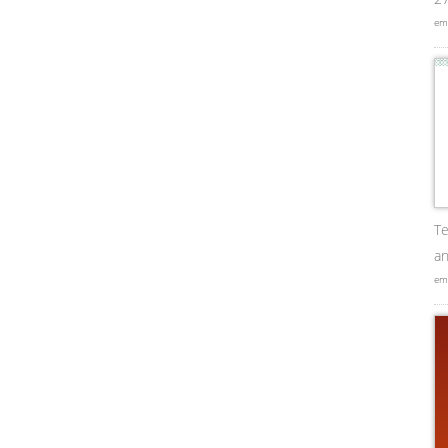
em
Te
an
em