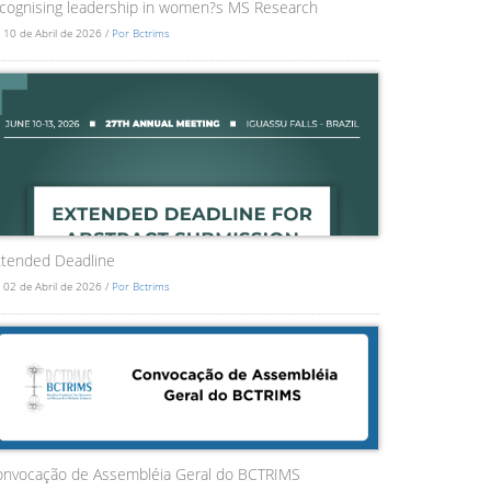
cognising leadership in women?s MS Research
 10 de Abril de 2026 /
Por Bctrims
tended Deadline
 02 de Abril de 2026 /
Por Bctrims
onvocação de Assembléia Geral do BCTRIMS