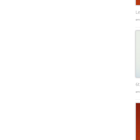
Le
em
6
em