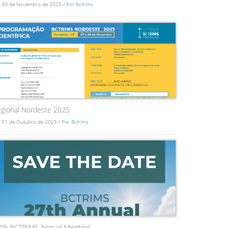
 30 de Novembro de 2025 /
Por Bctrims
gional Nordeste 2025
 01 de Outubro de 2025 /
Por Bctrims
7th BCTRIMS Annual Meeting