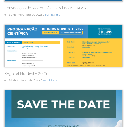
Convocação de Assembléia Geral do BCTRIMS
em 30 de Novembro de 2025 /
Por Bctrims
Regional Nordeste 2025
em 01 de Outubro de 2025 /
Por Bctrims