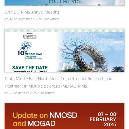
27th BCTRIMS Annual Meeting
em 30 de Setembro de 2025 /
Por Bctrims
Tenth Middle East North Africa Committee for Research and
Treatment in Multiple Sclerosis (MENACTRIMS)
em 17 de Junho de 2025 /
Por Bctrims