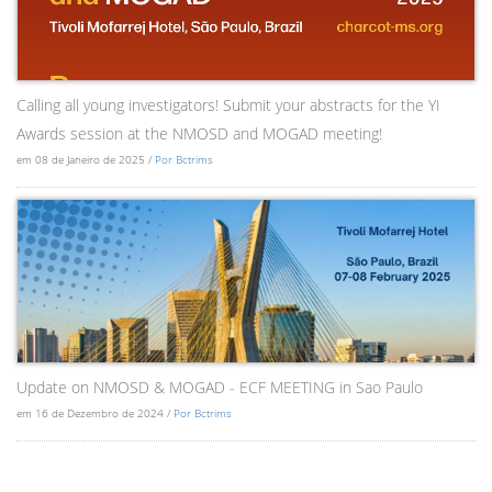
Calling all young investigators! Submit your abstracts for the YI
Awards session at the NMOSD and MOGAD meeting!
em 08 de Janeiro de 2025 /
Por Bctrims
Update on NMOSD & MOGAD - ECF MEETING in Sao Paulo
em 16 de Dezembro de 2024 /
Por Bctrims