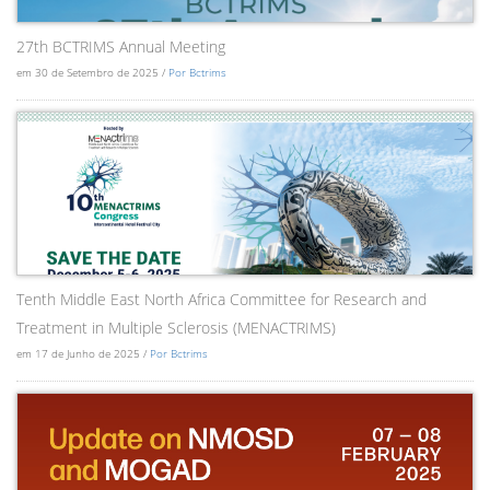
27th BCTRIMS Annual Meeting
em 30 de Setembro de 2025 /
Por Bctrims
Tenth Middle East North Africa Committee for Research and
Treatment in Multiple Sclerosis (MENACTRIMS)
em 17 de Junho de 2025 /
Por Bctrims