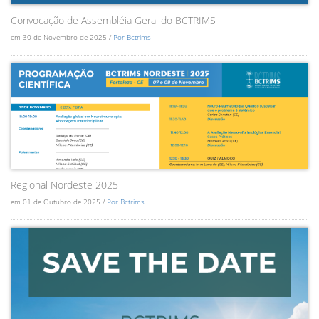
Convocação de Assembléia Geral do BCTRIMS
em 30 de Novembro de 2025 /
Por Bctrims
Regional Nordeste 2025
em 01 de Outubro de 2025 /
Por Bctrims