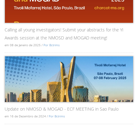
Calling all young investigators! Submit your abstracts for the YI
Awards session at the NMOSD and MOGAD meeting!
em 08 de Janeiro de 2025 /
Por Bctrims
Update on NMOSD & MOGAD - ECF MEETING in Sao Paulo
em 16 de Dezembro de 2024 /
Por Bctrims