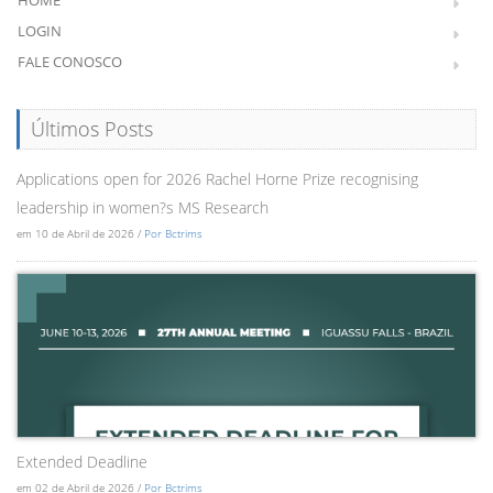
HOME
LOGIN
FALE CONOSCO
Últimos Posts
Applications open for 2026 Rachel Horne Prize recognising
leadership in women?s MS Research
em 10 de Abril de 2026 /
Por Bctrims
Extended Deadline
em 02 de Abril de 2026 /
Por Bctrims