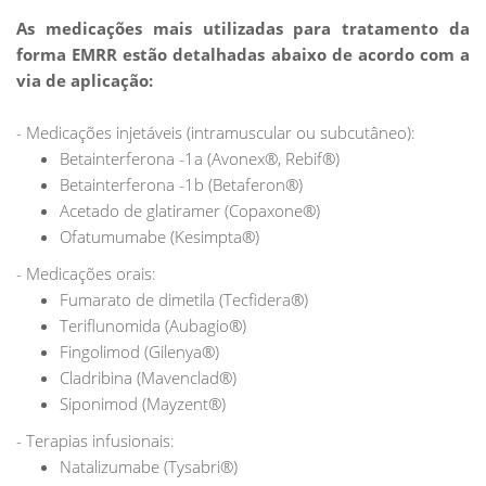
As medicações mais utilizadas para tratamento da
forma EMRR estão detalhadas abaixo de acordo com a
via de aplicação:
- Medicações injetáveis (intramuscular ou subcutâneo):
Betainterferona -1a (Avonex®, Rebif®)
Betainterferona -1b (Betaferon®)
Acetado de glatiramer (Copaxone®)
Ofatumumabe (Kesimpta®)
- Medicações orais:
Fumarato de dimetila (Tecfidera®)
Teriflunomida (Aubagio®)
Fingolimod (Gilenya®)
Cladribina (Mavenclad®)
Siponimod (Mayzent®)
- Terapias infusionais:
Natalizumabe (Tysabri®)