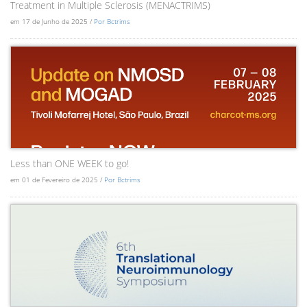
Treatment in Multiple Sclerosis (MENACTRIMS)
em 17 de Junho de 2025 /
Por Bctrims
Less than ONE WEEK to go!
em 01 de Fevereiro de 2025 /
Por Bctrims