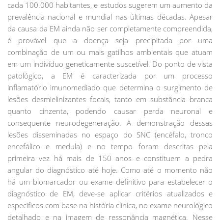
cada 100.000 habitantes, e estudos sugerem um aumento da
prevalência nacional e mundial nas últimas décadas. Apesar
da causa da EM ainda não ser completamente compreendida,
é provável que a doença seja precipitada por uma
combinação de um ou mais gatilhos ambientais que atuam
em um indivíduo geneticamente suscetível. Do ponto de vista
patológico, a EM é caracterizada por um processo
inflamatório imunomediado que determina o surgimento de
lesões desmielinizantes focais, tanto em substância branca
quanto cinzenta, podendo causar perda neuronal e
consequente neurodegeneração. A demonstração dessas
lesões disseminadas no espaço do SNC (encéfalo, tronco
encefálico e medula) e no tempo foram descritas pela
primeira vez há mais de 150 anos e constituem a pedra
angular do diagnóstico até hoje. Como até o momento não
há um biomarcador ou exame definitivo para estabelecer o
diagnóstico de EM, deve-se aplicar critérios atualizados e
específicos com base na história clínica, no exame neurológico
detalhado e na imagem de ressonância magnética. Nesse