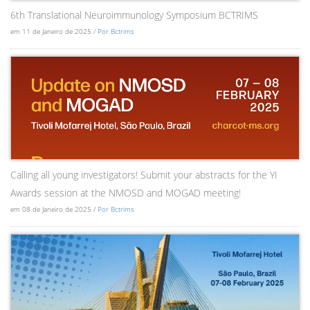
6th Translational Neuroimmunology Symposium BCTRIMS
em 11 de Janeiro de 2025 /
Por Bctrims
Calling all young investigators! Submit your abstracts for the YI
Awards session at the NMOSD and MOGAD meeting!
em 08 de Janeiro de 2025 /
Por Bctrims