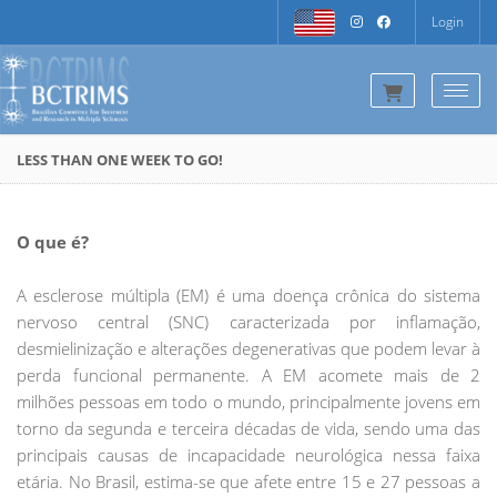
Login
Togg
LESS THAN ONE WEEK TO GO!
O que é?
A esclerose múltipla (EM) é uma doença crônica do sistema
nervoso central (SNC) caracterizada por inflamação,
desmielinização e alterações degenerativas que podem levar à
perda funcional permanente. A EM acomete mais de 2
milhões pessoas em todo o mundo, principalmente jovens em
torno da segunda e terceira décadas de vida, sendo uma das
principais causas de incapacidade neurológica nessa faixa
etária. No Brasil, estima-se que afete entre 15 e 27 pessoas a