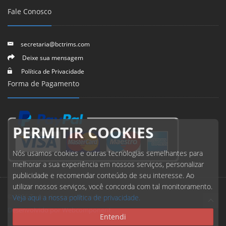
Fale Conosco
secretaria@bctrims.com
Deixe sua mensagem
Política de Privacidade
Forma de Pagamento
PERMITIR COOKIES
Nós usamos cookies e outras tecnologias semelhantes para
melhorar a sua experiência em nossos serviços, personalizar
publicidade e recomendar conteúdo de seu interesse. Ao
utilizar nossos serviços, você concorda com tal monitoramento.
© 2026 Todos direitos reservados.
Veja aqui a nossa política de privacidade.
Desenvolvido por Webcomponent
Entendi