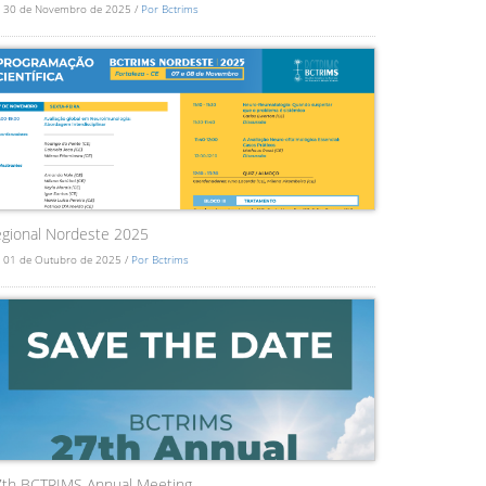
 30 de Novembro de 2025 /
Por Bctrims
gional Nordeste 2025
 01 de Outubro de 2025 /
Por Bctrims
7th BCTRIMS Annual Meeting