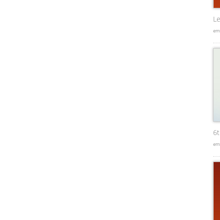
Le
em
6
em