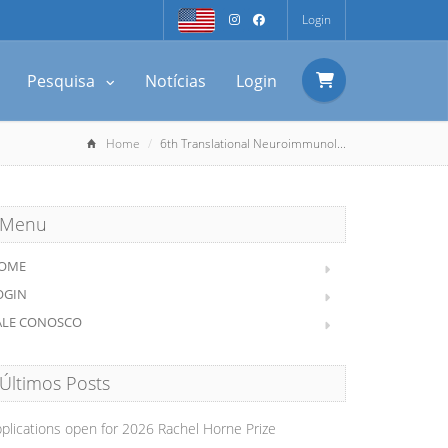
Login
Pesquisa
Notícias
Login
Home
6th Translational Neuroimmunol...
Menu
OME
OGIN
ALE CONOSCO
Últimos Posts
plications open for 2026 Rachel Horne Prize