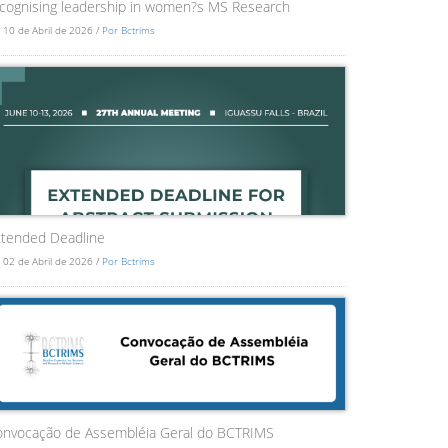
cognising leadership in women?s MS Research
 10 de Abril de 2026 /
Por Bctrims
tended Deadline
 02 de Abril de 2026 /
Por Bctrims
onvocação de Assembléia Geral do BCTRIMS