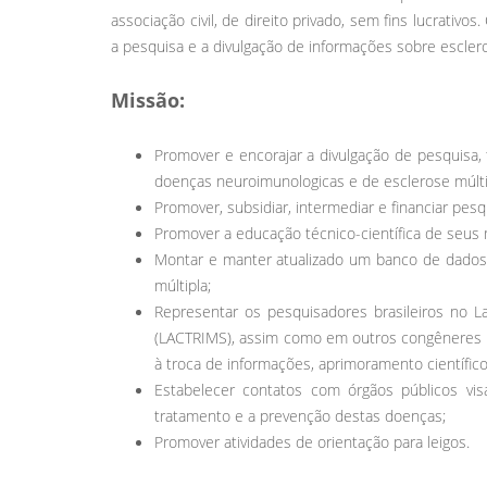
associação civil, de direito privado, sem fins lucrati
a pesquisa e a divulgação de informações sobre escler
Missão:
Promover e encorajar a divulgação de pesquisa, 
doenças neuroimunologicas e de esclerose múlti
Promover, subsidiar, intermediar e financiar pesqu
Promover a educação técnico-científica de seu
Montar e manter atualizado um banco de dados 
múltipla;
Representar os pesquisadores brasileiros no La
(LACTRIMS), assim como em outros congêneres in
à troca de informações, aprimoramento científic
Estabelecer contatos com órgãos públicos visa
tratamento e a prevenção destas doenças;
Promover atividades de orientação para leigos.