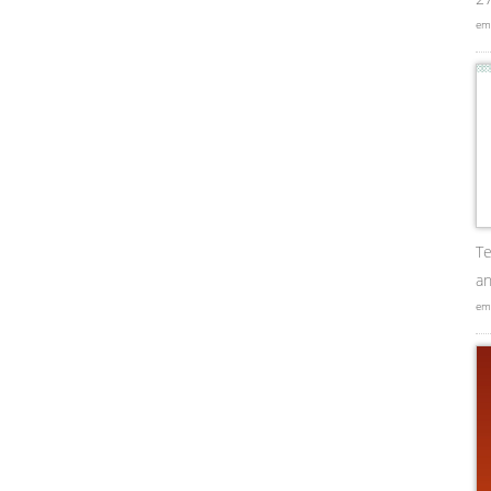
em
Te
an
em