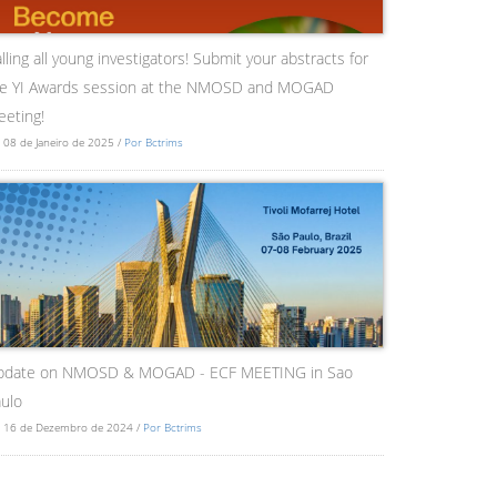
lling all young investigators! Submit your abstracts for
he YI Awards session at the NMOSD and MOGAD
eting!
 08 de Janeiro de 2025 /
Por Bctrims
pdate on NMOSD & MOGAD - ECF MEETING in Sao
ulo
 16 de Dezembro de 2024 /
Por Bctrims