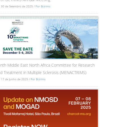
 30 de Setembro de 2025 /
Por Bctrims
nth Middle East North Africa Committee for Research
d Treatment in Multiple Sclerosis (MENACTRIMS)
 17 de Junho de 2025 /
Por Bctrims