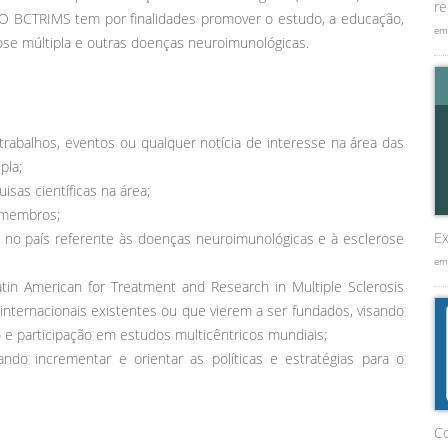
re
vos. O BCTRIMS tem por finalidades promover o estudo, a educação,
em
ose múltipla e outras doenças neuroimunológicas.
trabalhos, eventos ou qualquer notícia de interesse na área das
pla;
isas científicas na área;
s membros;
Ex
no país referente às doenças neuroimunológicas e à esclerose
em
tin American for Treatment and Research in Multiple Sclerosis
ternacionais existentes ou que vierem a ser fundados, visando
o e participação em estudos multicêntricos mundiais;
ndo incrementar e orientar as políticas e estratégias para o
C