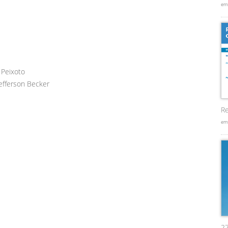
em
 Peixoto
efferson Becker
Re
em
2