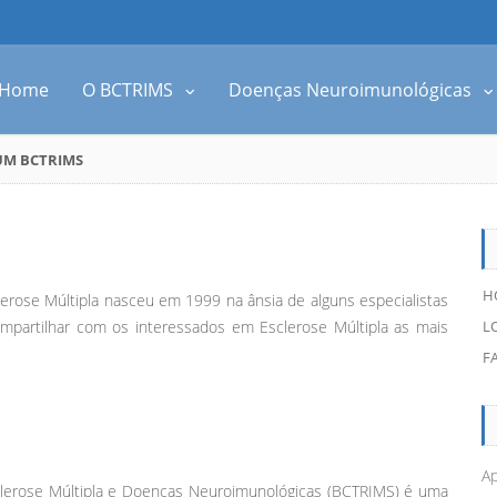
Home
O BCTRIMS
Doenças Neuroimunológicas
UM BCTRIMS
H
erose Múltipla nasceu em 1999 na ânsia de alguns especialistas
partilhar com os interessados em Esclerose Múltipla as mais
L
F
Ap
clerose Múltipla e Doenças Neuroimunológicas (BCTRIMS) é uma