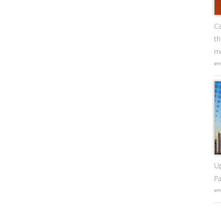
Ca
t
me
em
U
Pa
em