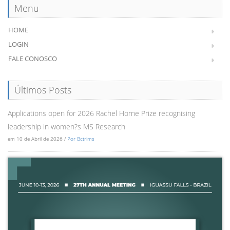
Menu
HOME
LOGIN
FALE CONOSCO
Últimos Posts
Applications open for 2026 Rachel Horne Prize recognising
leadership in women?s MS Research
em 10 de Abril de 2026 /
Por Bctrims