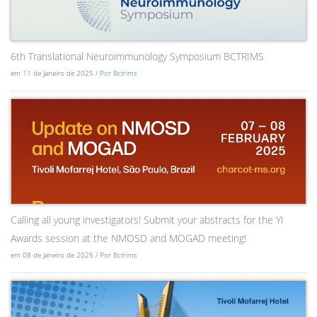
6th Translational Neuroimmunology Symposium BCTRIMS
em 11 de Janeiro de 2025 /
Por Bctrims
Calling all young investigators! Submit your abstracts for the YI
Awards session at the NMOSD and MOGAD meeting!
em 08 de Janeiro de 2025 /
Por Bctrims