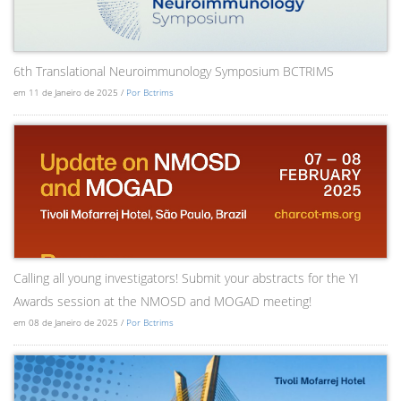
6th Translational Neuroimmunology Symposium BCTRIMS
em 11 de Janeiro de 2025 /
Por Bctrims
Calling all young investigators! Submit your abstracts for the YI
Awards session at the NMOSD and MOGAD meeting!
em 08 de Janeiro de 2025 /
Por Bctrims