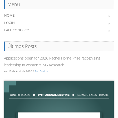
Menu
HOME
LOGIN
FALE CONOSCO
Últimos Posts
Applications open for 2026 Rachel Horne Prize recognising
leadership in women?s MS Research
em 10 de Abril de 2026 /
Por Bctrims