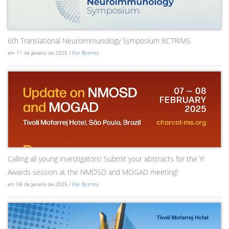
6th Translational Neuroimmunology Symposium BCTRIMS
em 11 de Janeiro de 2025 /
Por Bctrims
Calling all young investigators! Submit your abstracts for the YI
Awards session at the NMOSD and MOGAD meeting!
em 08 de Janeiro de 2025 /
Por Bctrims