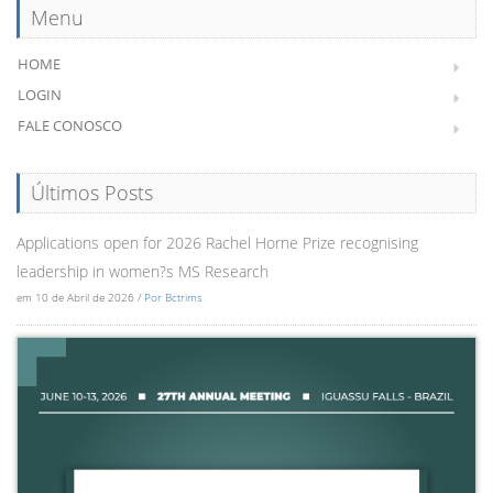
Menu
HOME
LOGIN
FALE CONOSCO
Últimos Posts
Applications open for 2026 Rachel Horne Prize recognising
leadership in women?s MS Research
em 10 de Abril de 2026 /
Por Bctrims