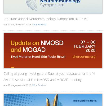
6th Translational Neuroimmunology Symposium BCTRIMS
em 11 de Janeiro de 2025 /
Por Bctrims
Calling all young investigators! Submit your abstracts for the YI
Awards session at the NMOSD and MOGAD meeting!
em 08 de Janeiro de 2025 /
Por Bctrims