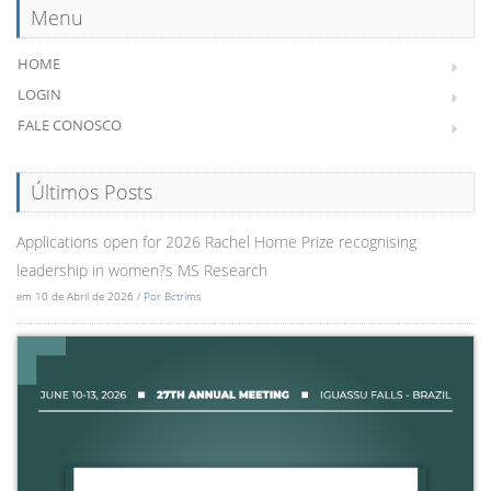
Menu
HOME
LOGIN
FALE CONOSCO
Últimos Posts
Applications open for 2026 Rachel Horne Prize recognising
leadership in women?s MS Research
em 10 de Abril de 2026 /
Por Bctrims