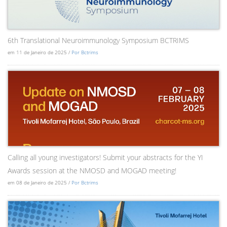
6th Translational Neuroimmunology Symposium BCTRIMS
em 11 de Janeiro de 2025 /
Por Bctrims
Calling all young investigators! Submit your abstracts for the YI
Awards session at the NMOSD and MOGAD meeting!
em 08 de Janeiro de 2025 /
Por Bctrims