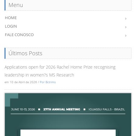
Menu
HOME
LOGIN
FALE CONOSCO
Últimos Posts
Applications open for 2026 Rachel Horne Prize recognising
leadership in women?s MS Research
em 10 de Abril de 2026 /
Por Bctrims