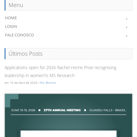
Menu
HOME
LOGIN
FALE CONOSCO
Últimos Posts
Applications open for 2026 Rachel Horne Prize recognising
leadership in women?s MS Research
em 10 de Abril de 2026 /
Por Bctrims