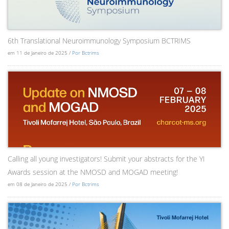
6th Translational Neuroimmunology Symposium BCTRIMS
em 11 de Janeiro de 2025 /
Por Bctrims
Calling all young investigators! Submit your abstracts for the YI
Awards session at the NMOSD and MOGAD meeting!
em 08 de Janeiro de 2025 /
Por Bctrims