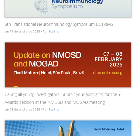
6th Translational Neuroimmunology Symposium BCTRIMS
em 11 de Janeiro de 2025 /
Por Bctrims
Calling all young investigators! Submit your abstracts for the YI
Awards session at the NMOSD and MOGAD meeting!
em 08 de Janeiro de 2025 /
Por Bctrims