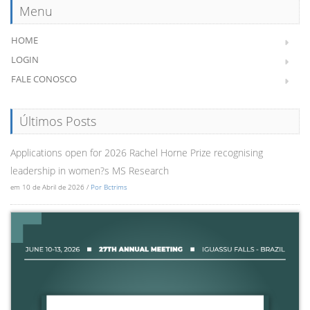
Menu
HOME
LOGIN
FALE CONOSCO
Últimos Posts
Applications open for 2026 Rachel Horne Prize recognising
leadership in women?s MS Research
em 10 de Abril de 2026 /
Por Bctrims