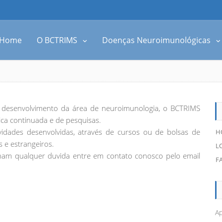
Home
O BCTRIMS
Doenças Neuroimunológicas
 desenvolvimento da área de neuroimunologia, o BCTRIMS
ica continuada e de pesquisas.
vidades desenvolvidas, através de cursos ou de bolsas de
H
s e estrangeiros.
L
enham qualquer duvida entre em contato conosco pelo email
F
Ap