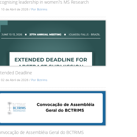
cognising leadership in women?s MS Research
 10 de Abril de 2026 /
Por Bctrims
tended Deadline
 02 de Abril de 2026 /
Por Bctrims
onvocação de Assembléia Geral do BCTRIMS