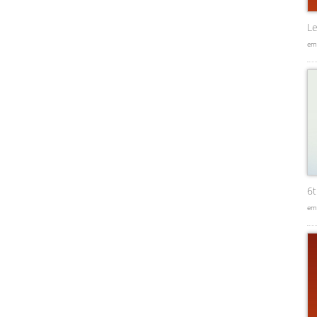
Le
em
6
em