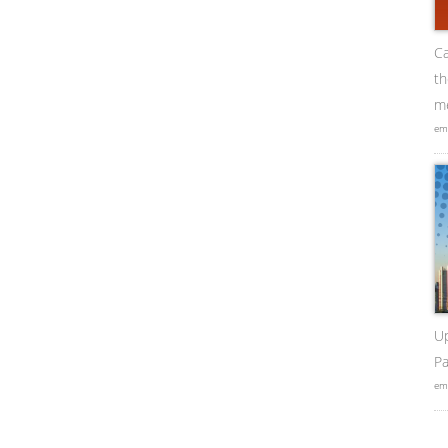
Ca
t
me
em
U
Pa
em