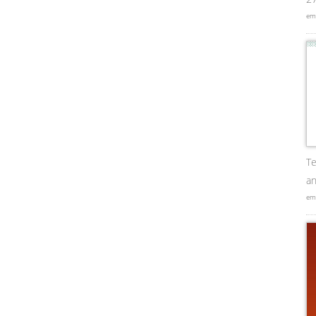
em
Te
an
em