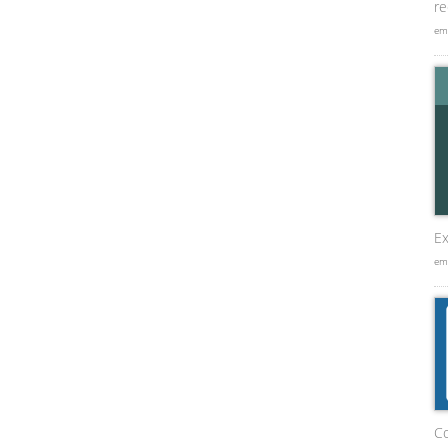
re
em
Ex
em
C