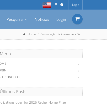
Login
Pesquisa
Notícias
Login
Home
Convocação de Assembléia Ge...
Menu
OME
OGIN
ALE CONOSCO
Últimos Posts
plications open for 2026 Rachel Horne Prize