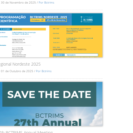
 30 de Novembro de 2025 /
Por Bctrims
gional Nordeste 2025
 01 de Outubro de 2025 /
Por Bctrims
7th BCTRIMS Annual Meeting