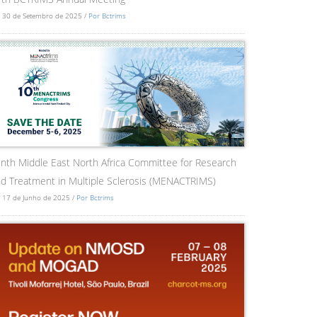
 30 de Setembro de 2025 /
Por Bctrims
nth Middle East North Africa Committee for Research
d Treatment in Multiple Sclerosis (MENACTRIMS)
 17 de Junho de 2025 /
Por Bctrims