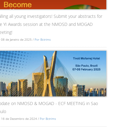
lling all young investigators! Submit your abstracts for
he YI Awards session at the NMOSD and MOGAD
eting!
 08 de Janeiro de 2025 /
Por Bctrims
pdate on NMOSD & MOGAD - ECF MEETING in Sao
ulo
 16 de Dezembro de 2024 /
Por Bctrims