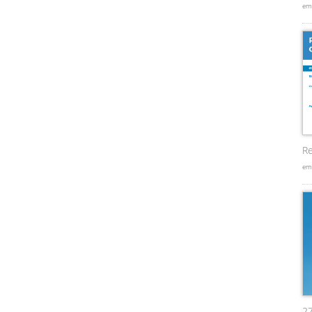
em
Re
em
2