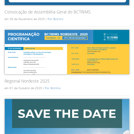
Convocação de Assembléia Geral do BCTRIMS
em 30 de Novembro de 2025 /
Por Bctrims
Regional Nordeste 2025
em 01 de Outubro de 2025 /
Por Bctrims