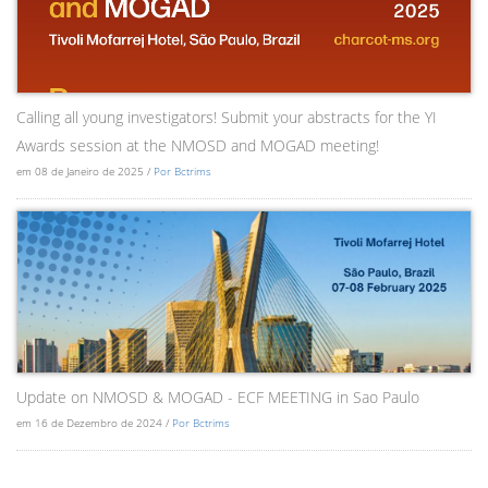
Calling all young investigators! Submit your abstracts for the YI
Awards session at the NMOSD and MOGAD meeting!
em 08 de Janeiro de 2025 /
Por Bctrims
Update on NMOSD & MOGAD - ECF MEETING in Sao Paulo
em 16 de Dezembro de 2024 /
Por Bctrims