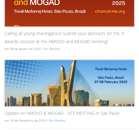
Calling all young investigators! Submit your abstracts for the YI
Awards session at the NMOSD and MOGAD meeting!
em 08 de Janeiro de 2025 /
Por Bctrims
Update on NMOSD & MOGAD - ECF MEETING in Sao Paulo
em 16 de Dezembro de 2024 /
Por Bctrims