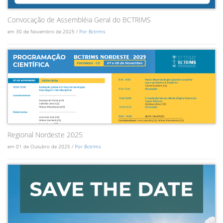
Convocação de Assembléia Geral do BCTRIMS
em 30 de Novembro de 2025 /
Por Bctrims
Regional Nordeste 2025
em 01 de Outubro de 2025 /
Por Bctrims