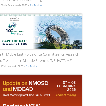
 30 de Setembro de 2025 /
Por Bctrims
nth Middle East North Africa Committee for Research
d Treatment in Multiple Sclerosis (MENACTRIMS)
 17 de Junho de 2025 /
Por Bctrims