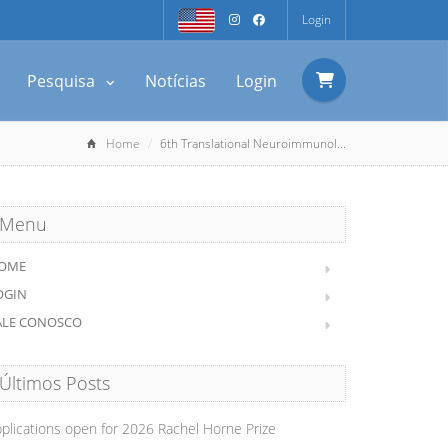
Login
Pesquisa
Notícias
Login
Home
6th Translational Neuroimmunol...
Menu
OME
OGIN
ALE CONOSCO
Últimos Posts
plications open for 2026 Rachel Horne Prize