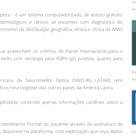
re
em
Óptica - é um sistema computadorizado, de acesso gratuito
emiológicos e clínicos de pacientes com diagnóstico do
cimento da distribuição geográfica, étnica e clínica da NMO
que preenchem os critérios do Painel Internacional para o
 tanto com serologia para AQP4-IgG positiva, quanto para
Ex
mericano de Neuromielitis Óptica (NMO-RG LATAM) será
em
cos neurologistas dos outros países da América Latina.
implicidade, contendo apenas informações cardinais sobre a
sentimento Formal do paciente através da assinatura de
, disponivel na plataforma, com explicitação que seus dados
C