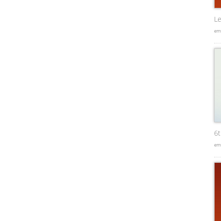
Le
em
6
em