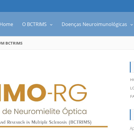
Home
O BCTRIMS
Doenças Neuroimunológicas
UM BCTRIMS
H
L
F
Ap