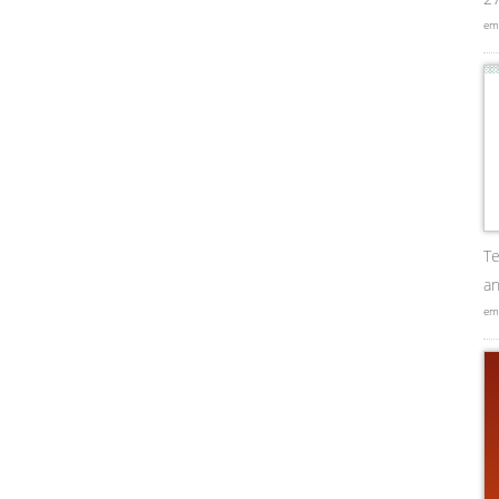
em
Te
an
em