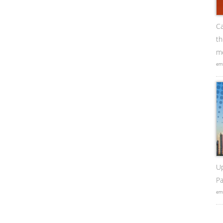
Ca
t
me
em
U
Pa
em