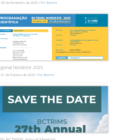
 30 de Novembro de 2025 /
Por Bctrims
gional Nordeste 2025
 01 de Outubro de 2025 /
Por Bctrims
7th BCTRIMS Annual Meeting