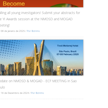
lling all young investigators! Submit your abstracts for
he YI Awards session at the NMOSD and MOGAD
eting!
 08 de Janeiro de 2025 /
Por Bctrims
pdate on NMOSD & MOGAD - ECF MEETING in Sao
ulo
 16 de Dezembro de 2024 /
Por Bctrims