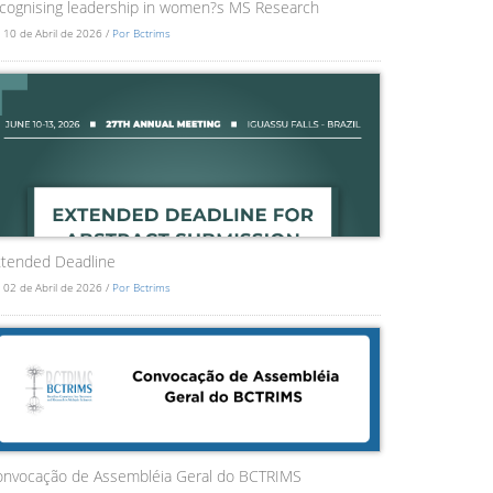
cognising leadership in women?s MS Research
 10 de Abril de 2026 /
Por Bctrims
tended Deadline
 02 de Abril de 2026 /
Por Bctrims
onvocação de Assembléia Geral do BCTRIMS