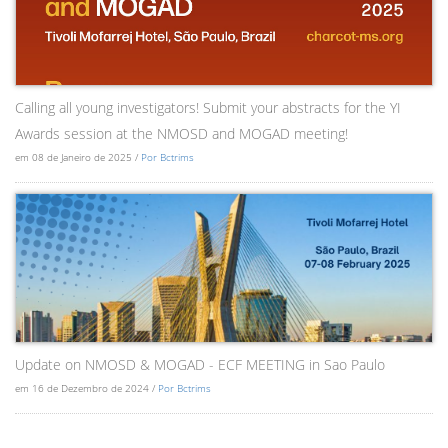
Calling all young investigators! Submit your abstracts for the YI
Awards session at the NMOSD and MOGAD meeting!
em 08 de Janeiro de 2025 /
Por Bctrims
Update on NMOSD & MOGAD - ECF MEETING in Sao Paulo
em 16 de Dezembro de 2024 /
Por Bctrims