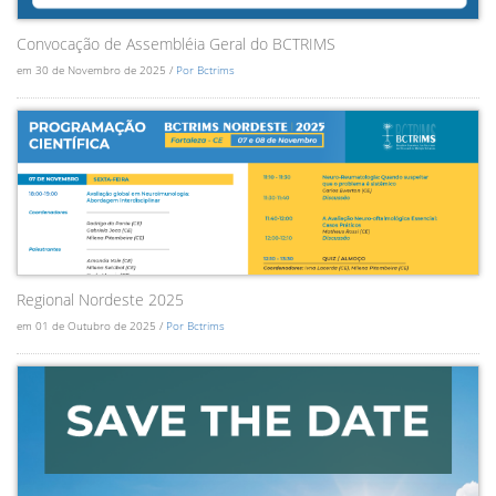
Convocação de Assembléia Geral do BCTRIMS
em 30 de Novembro de 2025 /
Por Bctrims
Regional Nordeste 2025
em 01 de Outubro de 2025 /
Por Bctrims