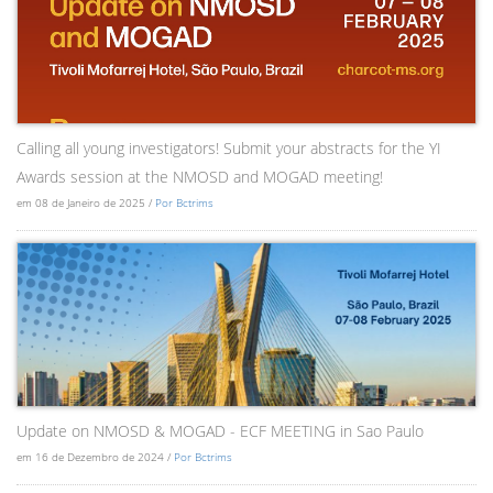
Calling all young investigators! Submit your abstracts for the YI
Awards session at the NMOSD and MOGAD meeting!
em 08 de Janeiro de 2025 /
Por Bctrims
Update on NMOSD & MOGAD - ECF MEETING in Sao Paulo
em 16 de Dezembro de 2024 /
Por Bctrims