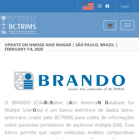
Login
Togg
UPDATE ON NMOSD AND MOGAD | SÃO PAULO, BRAZIL |
FEBRUARY 7-8, 2025
O BRANDO (Cola
B
o
R
ative L
A
tin America
N
D
atabase for
Multipe Scler
O
sis) é um banco eletrônico de dados latino-
americano criado pelo BCTRIMS para coleta de informações
sobre pacientes portadores de esclerose múltipla (EM). Esse
banco permite que sejam realizadas análises comparativas