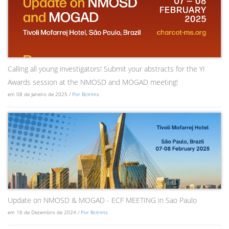
Calling all young investigators! Submit your abstracts for the YI
Awards session at the NMOSD and MOGAD meeting!
em 08 de Janeiro de 2025 /
Por Bctrims
Update on NMOSD & MOGAD - ECF MEETING in Sao Paulo
em 16 de Dezembro de 2024 /
Por Bctrims