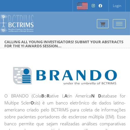
Login
Togg
CALLING ALL YOUNG INVESTIGATORS! SUBMIT YOUR ABSTRACTS
FOR THE YI AWARDS SESSION...
O BRANDO (Cola
B
o
R
ative L
A
tin America
N
D
atabase for
Multipe Scler
O
sis) é um banco eletrônico de dados latino-
americano criado pelo BCTRIMS para coleta de informações
sobre pacientes portadores de esclerose múltipla (EM). Esse
banco permite que sejam realizadas análises comparativas