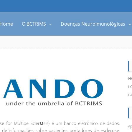
Home
O BCTRIMS
Doenças Neuroimunológicas
H
L
F
se for Multipe Scler
O
sis) é um banco eletrônico de dados
Ap
a de informações sobre pacientes portadores de esclerose