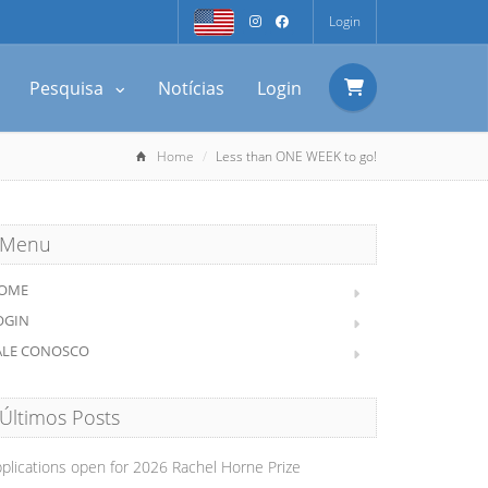
Login
Pesquisa
Notícias
Login
Home
Less than ONE WEEK to go!
Menu
OME
OGIN
ALE CONOSCO
Últimos Posts
plications open for 2026 Rachel Horne Prize