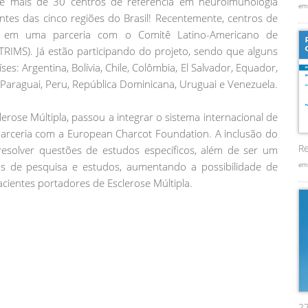
mais de 30 centros de referência em neuroimunologia
em
antes das cinco regiões do Brasil! Recentemente, centros de
to em uma parceria com o Comitê Latino-Americano de
TRIMS). Já estão participando do projeto, sendo que alguns
es: Argentina, Bolívia, Chile, Colômbia, El Salvador, Equador,
Paraguai, Peru, República Dominicana, Uruguai e Venezuela.
rose Múltipla, passou a integrar o sistema internacional de
parceria com a European Charcot Foundation. A inclusão do
Re
resolver questões de estudos específicos, além de ser um
em
os de pesquisa e estudos, aumentando a possibilidade de
ientes portadores de Esclerose Múltipla.
2