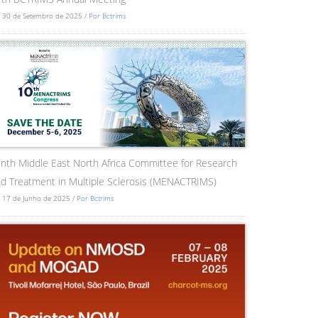
 30 de Setembro de 2025 /
Por Bctrims
nth Middle East North Africa Committee for Research
d Treatment in Multiple Sclerosis (MENACTRIMS)
 17 de Junho de 2025 /
Por Bctrims