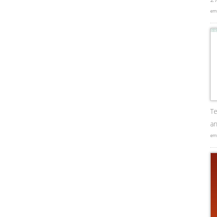
em
Te
an
em