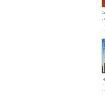
Ca
t
me
em
U
Pa
em