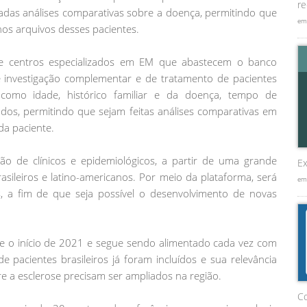
re
zadas análises comparativas sobre a doença, permitindo que
em
os arquivos desses pacientes.
e centros especializados em EM que abastecem o banco
de investigação complementar e de tratamento de pacientes
como idade, histórico familiar e da doença, tempo de
zados, permitindo que sejam feitas análises comparativas em
a paciente.
ção de clínicos e epidemiológicos, a partir de uma grande
Ex
sileiros e latino-americanos. Por meio da plataforma, será
em
tes, a fim de que seja possível o desenvolvimento de novas
de o início de 2021 e segue sendo alimentado cada vez com
 pacientes brasileiros já foram incluídos e sua relevância
 a esclerose precisam ser ampliados na região.
C