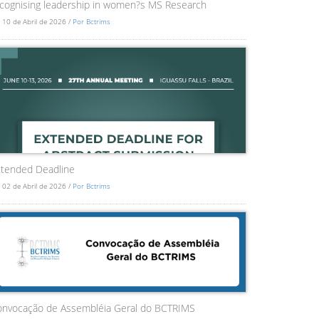
cognising leadership in women?s MS Research
 10 de Abril de 2026 /
Por Bctrims
tended Deadline
 02 de Abril de 2026 /
Por Bctrims
onvocação de Assembléia Geral do BCTRIMS