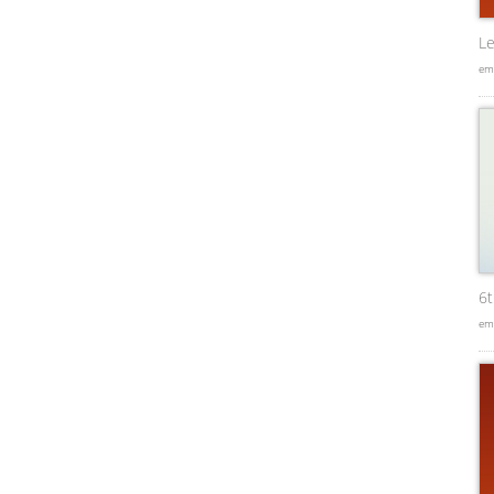
Le
em
6
em