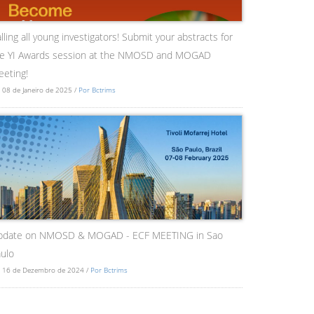
lling all young investigators! Submit your abstracts for
he YI Awards session at the NMOSD and MOGAD
eting!
 08 de Janeiro de 2025 /
Por Bctrims
pdate on NMOSD & MOGAD - ECF MEETING in Sao
ulo
 16 de Dezembro de 2024 /
Por Bctrims