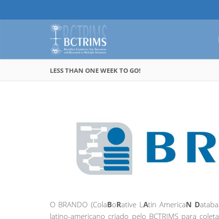
LESS THAN ONE WEEK TO GO!
O BRANDO (Cola
B
o
R
ative L
A
tin America
N
D
ataba
latino-americano criado pelo BCTRIMS para colet