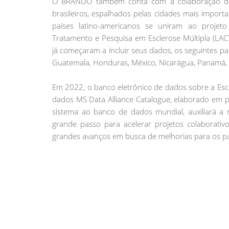
O BRANDO também conta com a colaboração de 
brasileiros, espalhados pelas cidades mais import
países latino-americanos se uniram ao proje
Tratamento e Pesquisa em Esclerose Múltipla (LAC
já começaram a incluir seus dados, os seguintes país
Guatemala, Honduras, México, Nicarágua, Panamá, 
Em 2022, o banco eletrônico de dados sobre a Escle
dados MS Data Alliance Catalogue, elaborado em 
sistema ao banco de dados mundial, auxiliará a 
grande passo para acelerar projetos colaborativ
grandes avanços em busca de melhorias para os pac