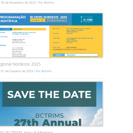
 30 de Novembro de 2025 /
Por Bctrims
gional Nordeste 2025
 01 de Outubro de 2025 /
Por Bctrims
7th BCTRIMS Annual Meeting