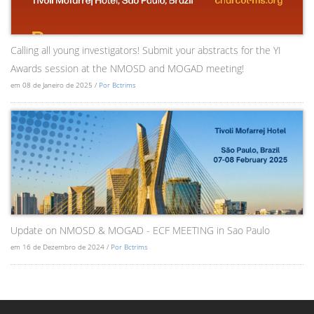
Calling all young investigators! Submit your abstracts for the YI
Awards session at the NMOSD and MOGAD meeting!
em 08 de Janeiro de 2025 /
Por Bctrims
Update on NMOSD & MOGAD - ECF MEETING in Sao Paulo
em 16 de Dezembro de 2024 /
Por Bctrims