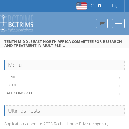
Login
Togg
TENTH MIDDLE EAST NORTH AFRICA COMMITTEE FOR RESEARCH
AND TREATMENT IN MULTIPLE ...
Menu
HOME
LOGIN
FALE CONOSCO
Últimos Posts
Applications open for 2026 Rachel Horne Prize recognising