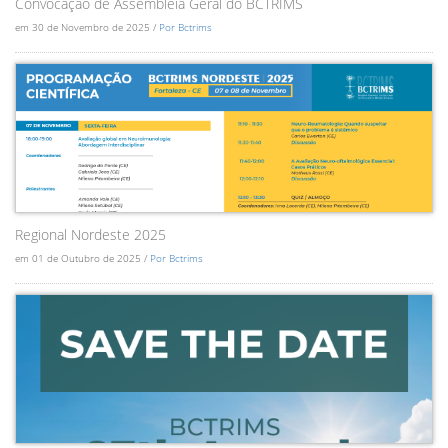
Convocação de Assembléia Geral do BCTRIMS
em 30 de Novembro de 2025 /
Por Bctrims
Regional Nordeste 2025
em 01 de Outubro de 2025 /
Por Bctrims