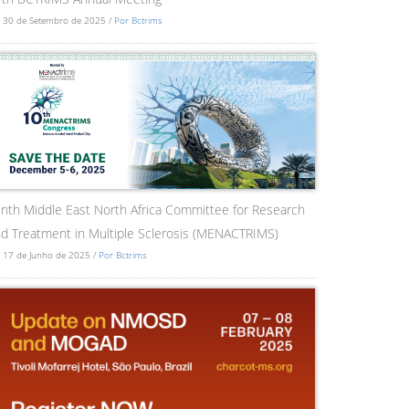
 30 de Setembro de 2025 /
Por Bctrims
nth Middle East North Africa Committee for Research
d Treatment in Multiple Sclerosis (MENACTRIMS)
 17 de Junho de 2025 /
Por Bctrims