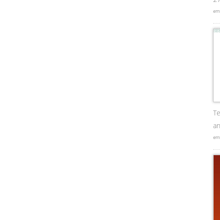
em
Te
an
em