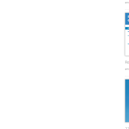
em
Re
em
2