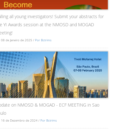
lling all young investigators! Submit your abstracts for
he YI Awards session at the NMOSD and MOGAD
eting!
 08 de Janeiro de 2025 /
Por Bctrims
pdate on NMOSD & MOGAD - ECF MEETING in Sao
ulo
 16 de Dezembro de 2024 /
Por Bctrims