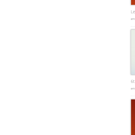
Le
em
6
em