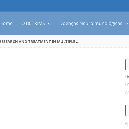
Home
O BCTRIMS
Doenças Neuroimunológicas
ESEARCH AND TREATMENT IN MULTIPLE ...
H
L
F
Ap