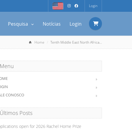
Login
Pesquisa
Notícias
Login
Home
Tenth Middle East North Africa...
Menu
OME
OGIN
ALE CONOSCO
Últimos Posts
plications open for 2026 Rachel Horne Prize