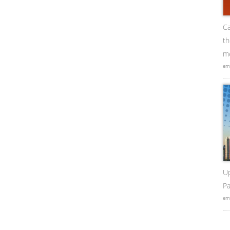
Ca
t
me
em
U
Pa
em