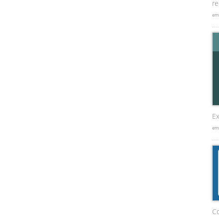
re
em
Ex
em
C