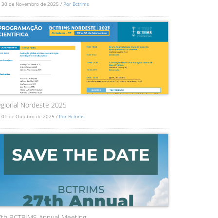
 30 de Novembro de 2025 /
Por Bctrims
gional Nordeste 2025
 01 de Outubro de 2025 /
Por Bctrims
7th BCTRIMS Annual Meeting