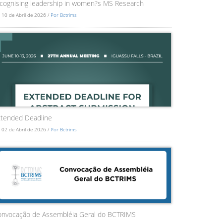
cognising leadership in women?s MS Research
 10 de Abril de 2026 /
Por Bctrims
tended Deadline
 02 de Abril de 2026 /
Por Bctrims
onvocação de Assembléia Geral do BCTRIMS