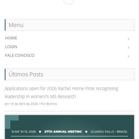
Menu
HOME
LOGIN
FALE CONOSCO
Últimos Posts
Applications open for 2026 Rachel Horne Prize recognising
leadership in women?s MS Research
em 10 de Abril de 2026 /
Por Bctrims