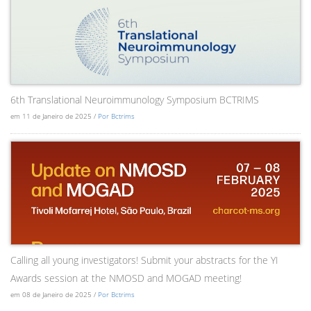
6th Translational Neuroimmunology Symposium BCTRIMS
em 11 de Janeiro de 2025 /
Por Bctrims
Calling all young investigators! Submit your abstracts for the YI
Awards session at the NMOSD and MOGAD meeting!
em 08 de Janeiro de 2025 /
Por Bctrims