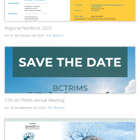
Regional Nordeste 2025
em 01 de Outubro de 2025 /
Por Bctrims
27th BCTRIMS Annual Meeting
em 30 de Setembro de 2025 /
Por Bctrims