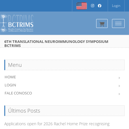
Login
Togg
6TH TRANSLATIONAL NEUROIMMUNOLOGY SYMPOSIUM
BCTRIMS
Menu
HOME
LOGIN
FALE CONOSCO
Últimos Posts
Applications open for 2026 Rachel Horne Prize recognising