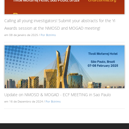
Calling all young investigators! Submit your abstracts for the YI
Awards session at the NMOSD and MOGAD meeting!
em 08 de Janeiro de 2025 /
Por Bctrims
Update on NMOSD & MOGAD - ECF MEETING in Sao Paulo
em 16 de Dezembro de 2024 /
Por Bctrims