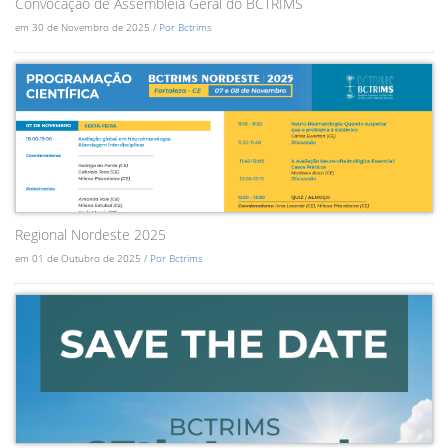
Convocação de Assembléia Geral do BCTRIMS
em 30 de Novembro de 2025 /
Por Bctrims
Regional Nordeste 2025
em 01 de Outubro de 2025 /
Por Bctrims