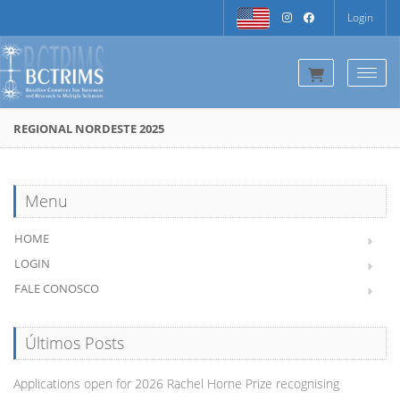
Login
Togg
REGIONAL NORDESTE 2025
Menu
HOME
LOGIN
FALE CONOSCO
Últimos Posts
Applications open for 2026 Rachel Horne Prize recognising