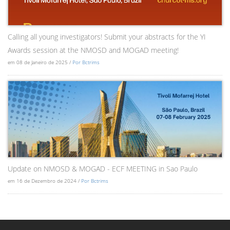
Calling all young investigators! Submit your abstracts for the YI
Awards session at the NMOSD and MOGAD meeting!
em 08 de Janeiro de 2025 /
Por Bctrims
Update on NMOSD & MOGAD - ECF MEETING in Sao Paulo
em 16 de Dezembro de 2024 /
Por Bctrims