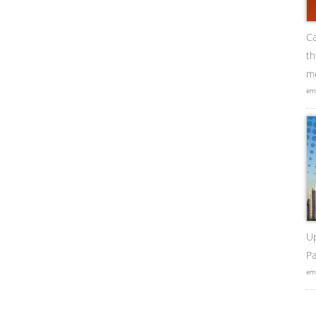
Ca
t
me
em
U
Pa
em