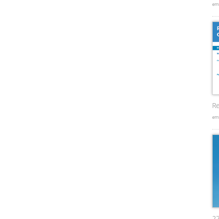
em
Re
em
2