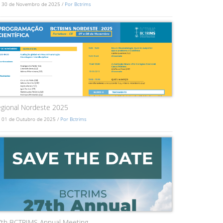
 30 de Novembro de 2025 /
Por Bctrims
gional Nordeste 2025
 01 de Outubro de 2025 /
Por Bctrims
7th BCTRIMS Annual Meeting