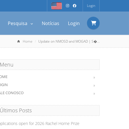
Login
Pesquisa
Notícias
Login
Home
Update on NMOSD and MOGAD | S�...
Menu
OME
OGIN
ALE CONOSCO
Últimos Posts
plications open for 2026 Rachel Horne Prize