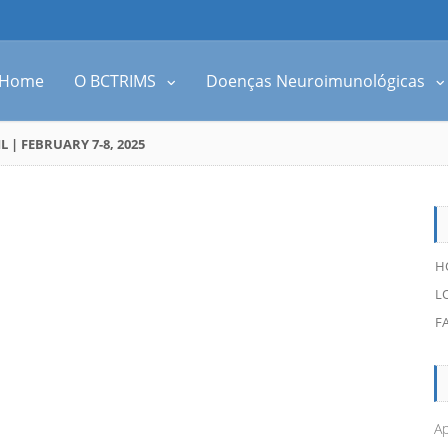
Home
O BCTRIMS
Doenças Neuroimunológicas
| FEBRUARY 7-8, 2025
H
L
F
Ap