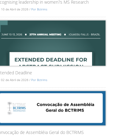
cognising leadership in women?s MS Research
 10 de Abril de 2026 /
Por Bctrims
tended Deadline
 02 de Abril de 2026 /
Por Bctrims
onvocação de Assembléia Geral do BCTRIMS