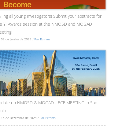
lling all young investigators! Submit your abstracts for
he YI Awards session at the NMOSD and MOGAD
eting!
 08 de Janeiro de 2025 /
Por Bctrims
pdate on NMOSD & MOGAD - ECF MEETING in Sao
ulo
 16 de Dezembro de 2024 /
Por Bctrims