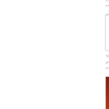
em
Te
an
em