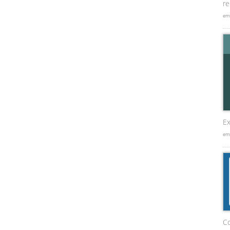
re
em
Ex
em
C