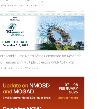
 30 de Setembro de 2025 /
Por Bctrims
nth Middle East North Africa Committee for Research
d Treatment in Multiple Sclerosis (MENACTRIMS)
 17 de Junho de 2025 /
Por Bctrims