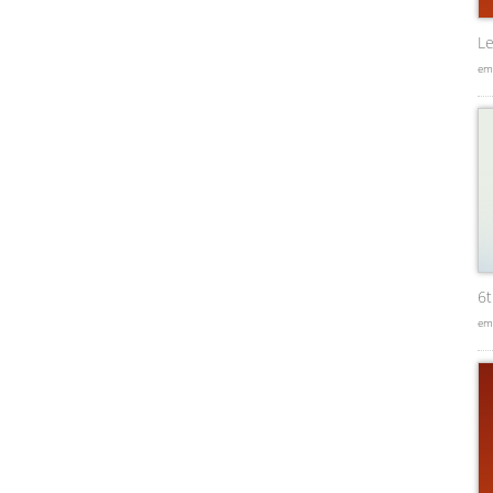
Le
em
6
em