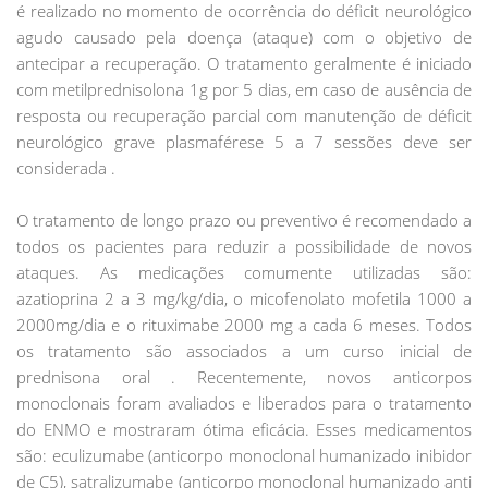
é realizado no momento de ocorrência do déficit neurológico
agudo causado pela doença (ataque) com o objetivo de
antecipar a recuperação. O tratamento geralmente é iniciado
com metilprednisolona 1g por 5 dias, em caso de ausência de
resposta ou recuperação parcial com manutenção de déficit
neurológico grave plasmaférese 5 a 7 sessões deve ser
considerada .
O tratamento de longo prazo ou preventivo é recomendado a
todos os pacientes para reduzir a possibilidade de novos
ataques. As medicações comumente utilizadas são:
azatioprina 2 a 3 mg/kg/dia, o micofenolato mofetila 1000 a
2000mg/dia e o rituximabe 2000 mg a cada 6 meses. Todos
os tratamento são associados a um curso inicial de
prednisona oral . Recentemente, novos anticorpos
monoclonais foram avaliados e liberados para o tratamento
do ENMO e mostraram ótima eficácia. Esses medicamentos
são: eculizumabe (anticorpo monoclonal humanizado inibidor
de C5), satralizumabe (anticorpo monoclonal humanizado anti