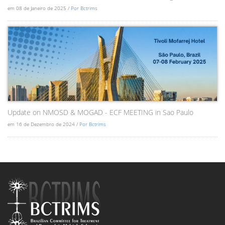
em 08 de Janeiro de 2025 /
Por Bctrims
Update on NMOSD & MOGAD - ECF MEETING in Sao Paulo
em 16 de Dezembro de 2024 /
Por Bctrims