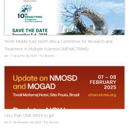
Tenth Middle East North Africa Committee for Research and
Treatment in Multiple Sclerosis (MENACTRIMS)
em 17 de Junho de 2025 /
Por Bctrims
Less than ONE WEEK to go!
em 01 de Fevereiro de 2025 /
Por Bctrims