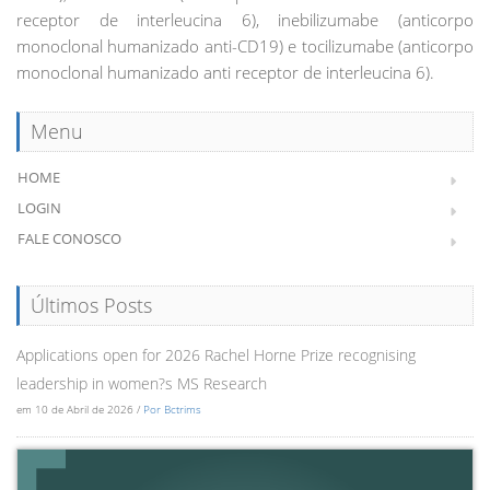
receptor de interleucina 6), inebilizumabe (anticorpo
monoclonal humanizado anti-CD19) e tocilizumabe (anticorpo
monoclonal humanizado anti receptor de interleucina 6).
Menu
HOME
LOGIN
FALE CONOSCO
Últimos Posts
Applications open for 2026 Rachel Horne Prize recognising
leadership in women?s MS Research
em 10 de Abril de 2026 /
Por Bctrims