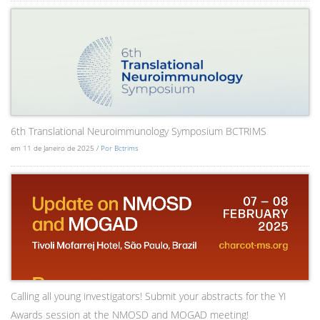
6th Translational Neuroimmunology Symposium BCTRIMS
em 11 de Janeiro de 2025 /
Por Bctrims
Calling all young investigators! Submit your abstracts for the YI
Awards session at the NMOSD and MOGAD meeting!