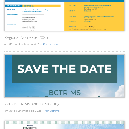
Regional Nordeste 2025
em 01 de Outubro de 2025 /
Por Bctrims
27th BCTRIMS Annual Meeting
em 30 de Setembro de 2025 /
Por Bctrims