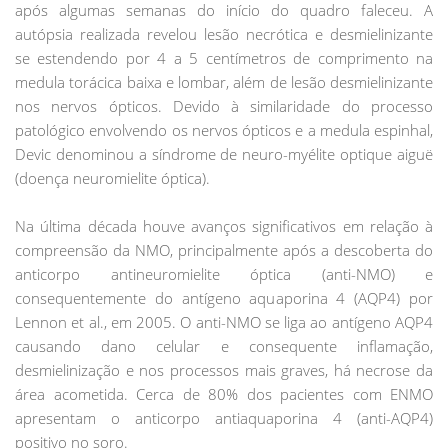
após algumas semanas do início do quadro faleceu. A
autópsia realizada revelou lesão necrótica e desmielinizante
se estendendo por 4 a 5 centímetros de comprimento na
medula torácica baixa e lombar, além de lesão desmielinizante
nos nervos ópticos. Devido à similaridade do processo
patológico envolvendo os nervos ópticos e a medula espinhal,
Devic denominou a síndrome de neuro-myélite optique aiguë
(doença neuromielite óptica).
Na última década houve avanços significativos em relação à
compreensão da NMO, principalmente após a descoberta do
anticorpo antineuromielite óptica (anti-NMO) e
consequentemente do antígeno aquaporina 4 (AQP4) por
Lennon et al., em 2005. O anti-NMO se liga ao antígeno AQP4
causando dano celular e consequente inflamação,
desmielinização e nos processos mais graves, há necrose da
área acometida. Cerca de 80% dos pacientes com ENMO
apresentam o anticorpo antiaquaporina 4 (anti-AQP4)
positivo no soro.