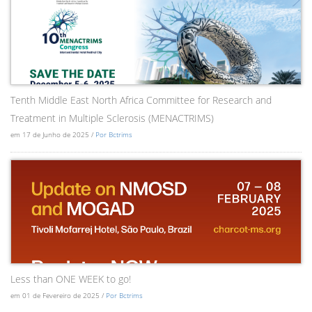
Tenth Middle East North Africa Committee for Research and
Treatment in Multiple Sclerosis (MENACTRIMS)
em 17 de Junho de 2025 /
Por Bctrims
Less than ONE WEEK to go!
em 01 de Fevereiro de 2025 /
Por Bctrims