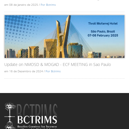
em 08 de Janeiro de 2025 /
Por Bctrims
Update on NMOSD & MOGAD - ECF MEETING in Sao Paulo
em 16 de Dezembro de 2024 /
Por Bctrims