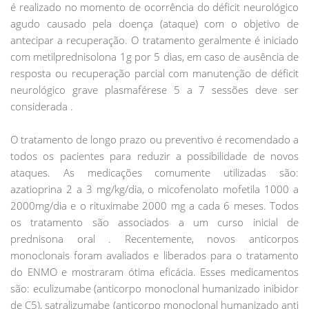
é realizado no momento de ocorrência do déficit neurológico
agudo causado pela doença (ataque) com o objetivo de
antecipar a recuperação. O tratamento geralmente é iniciado
com metilprednisolona 1g por 5 dias, em caso de ausência de
resposta ou recuperação parcial com manutenção de déficit
neurológico grave plasmaférese 5 a 7 sessões deve ser
considerada .
O tratamento de longo prazo ou preventivo é recomendado a
todos os pacientes para reduzir a possibilidade de novos
ataques. As medicações comumente utilizadas são:
azatioprina 2 a 3 mg/kg/dia, o micofenolato mofetila 1000 a
2000mg/dia e o rituximabe 2000 mg a cada 6 meses. Todos
os tratamento são associados a um curso inicial de
prednisona oral . Recentemente, novos anticorpos
monoclonais foram avaliados e liberados para o tratamento
do ENMO e mostraram ótima eficácia. Esses medicamentos
são: eculizumabe (anticorpo monoclonal humanizado inibidor
de C5), satralizumabe (anticorpo monoclonal humanizado anti