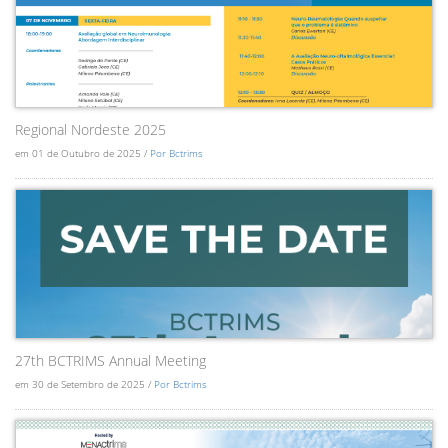
Regional Nordeste 2025
em 01 de Outubro de 2025 /
Por Bctrims
27th BCTRIMS Annual Meeting
em 30 de Setembro de 2025 /
Por Bctrims