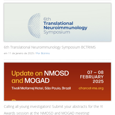
6th Translational Neuroimmunology Symposium BCTRIMS
em 11 de Janeiro de 2025 /
Por Bctrims
Calling all young investigators! Submit your abstracts for the YI
Awards session at the NMOSD and MOGAD meeting!