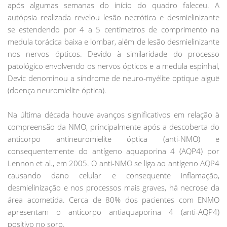
após algumas semanas do início do quadro faleceu. A
autópsia realizada revelou lesão necrótica e desmielinizante
se estendendo por 4 a 5 centímetros de comprimento na
medula torácica baixa e lombar, além de lesão desmielinizante
nos nervos ópticos. Devido à similaridade do processo
patológico envolvendo os nervos ópticos e a medula espinhal,
Devic denominou a síndrome de neuro-myélite optique aiguë
(doença neuromielite óptica).
Na última década houve avanços significativos em relação à
compreensão da NMO, principalmente após a descoberta do
anticorpo antineuromielite óptica (anti-NMO) e
consequentemente do antígeno aquaporina 4 (AQP4) por
Lennon et al., em 2005. O anti-NMO se liga ao antígeno AQP4
causando dano celular e consequente inflamação,
desmielinização e nos processos mais graves, há necrose da
área acometida. Cerca de 80% dos pacientes com ENMO
apresentam o anticorpo antiaquaporina 4 (anti-AQP4)
positivo no soro.