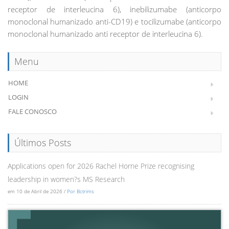
receptor de interleucina 6), inebilizumabe (anticorpo
monoclonal humanizado anti-CD19) e tocilizumabe (anticorpo
monoclonal humanizado anti receptor de interleucina 6).
Menu
HOME
LOGIN
FALE CONOSCO
Últimos Posts
Applications open for 2026 Rachel Horne Prize recognising
leadership in women?s MS Research
em 10 de Abril de 2026 /
Por Bctrims