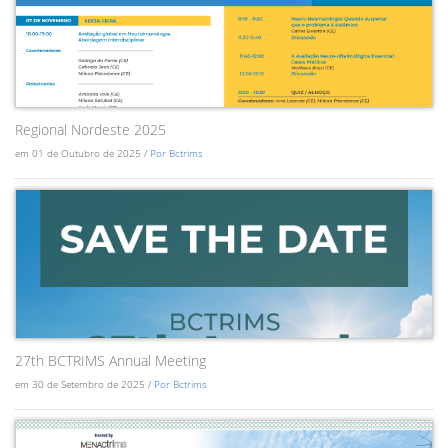
Regional Nordeste 2025
em 01 de Outubro de 2025 /
Por Bctrims
27th BCTRIMS Annual Meeting
em 30 de Setembro de 2025 /
Por Bctrims