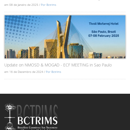
em 08 de Janeiro de 2025 /
Por Bctrims
Update on NMOSD & MOGAD - ECF MEETING in Sao Paulo
em 16 de Dezembro de 2024 /
Por Bctrims