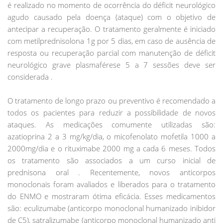
é realizado no momento de ocorrência do déficit neurológico
agudo causado pela doença (ataque) com o objetivo de
antecipar a recuperação. O tratamento geralmente é iniciado
com metilprednisolona 1g por 5 dias, em caso de ausência de
resposta ou recuperação parcial com manutenção de déficit
neurológico grave plasmaférese 5 a 7 sessões deve ser
considerada .
O tratamento de longo prazo ou preventivo é recomendado a
todos os pacientes para reduzir a possibilidade de novos
ataques. As medicações comumente utilizadas são:
azatioprina 2 a 3 mg/kg/dia, o micofenolato mofetila 1000 a
2000mg/dia e o rituximabe 2000 mg a cada 6 meses. Todos
os tratamento são associados a um curso inicial de
prednisona oral . Recentemente, novos anticorpos
monoclonais foram avaliados e liberados para o tratamento
do ENMO e mostraram ótima eficácia. Esses medicamentos
são: eculizumabe (anticorpo monoclonal humanizado inibidor
de C5), satralizumabe (anticorpo monoclonal humanizado anti