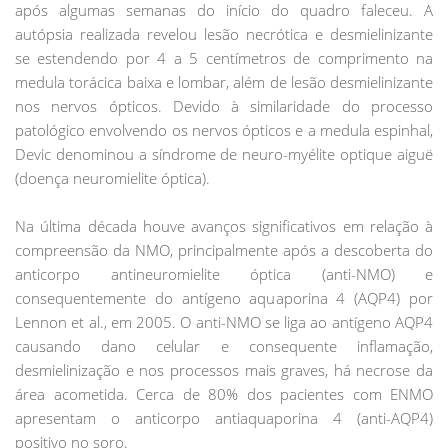
após algumas semanas do início do quadro faleceu. A
autópsia realizada revelou lesão necrótica e desmielinizante
se estendendo por 4 a 5 centímetros de comprimento na
medula torácica baixa e lombar, além de lesão desmielinizante
nos nervos ópticos. Devido à similaridade do processo
patológico envolvendo os nervos ópticos e a medula espinhal,
Devic denominou a síndrome de neuro-myélite optique aiguë
(doença neuromielite óptica).
Na última década houve avanços significativos em relação à
compreensão da NMO, principalmente após a descoberta do
anticorpo antineuromielite óptica (anti-NMO) e
consequentemente do antígeno aquaporina 4 (AQP4) por
Lennon et al., em 2005. O anti-NMO se liga ao antígeno AQP4
causando dano celular e consequente inflamação,
desmielinização e nos processos mais graves, há necrose da
área acometida. Cerca de 80% dos pacientes com ENMO
apresentam o anticorpo antiaquaporina 4 (anti-AQP4)
positivo no soro.