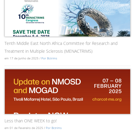
Tenth Middle East North Africa Committee for Research and
Treatment in Multiple Sclerosis (MENACTRIMS)
em 17 de Junho de 2025 /
Por Bctrims
Less than ONE WEEK to go!
em 01 de Fevereiro de 2025 /
Por Bctrims