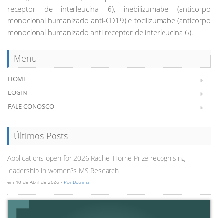
receptor de interleucina 6), inebilizumabe (anticorpo
monoclonal humanizado anti-CD19) e tocilizumabe (anticorpo
monoclonal humanizado anti receptor de interleucina 6).
Menu
HOME
LOGIN
FALE CONOSCO
Últimos Posts
Applications open for 2026 Rachel Horne Prize recognising
leadership in women?s MS Research
em 10 de Abril de 2026 /
Por Bctrims