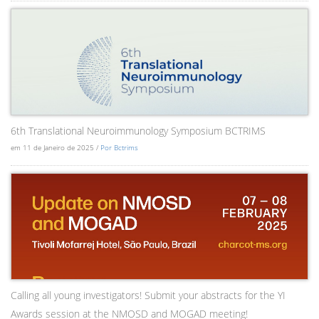
6th Translational Neuroimmunology Symposium BCTRIMS
em 11 de Janeiro de 2025 /
Por Bctrims
Calling all young investigators! Submit your abstracts for the YI
Awards session at the NMOSD and MOGAD meeting!